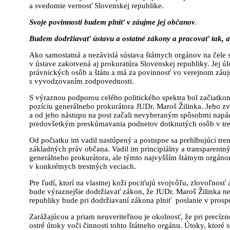
a svedomie vernosť Slovenskej republike.
Svoje povinnosti budem plniť v záujme jej občanov
.
Budem dodržiavať ústavu a ostatné zákony a pracovať tak, ab
Ako samostatná a nezávislá sústava štátnych orgánov na čele
v ústave zakotvená aj prokuratúra Slovenskej republiky. Jej 
právnických osôb a štátu a má za povinnosť vo verejnom záu
s vyvodzovaním zodpovednosti.
S výraznou podporou celého politického spektra bol začiatk
pozíciu generálneho prokurátora JUDr. Maroš Žilinka. Jeho zvo
a od jeho nástupu na post začali nevyberaným spôsobmi napád
predovšetkým preskúmavania podnetov dotknutých osôb v trest
Od počiatku im vadil nastúpený a postupne sa prehlbujúci tr
základných práv občana. Vadil im principiálny a transparentn
generálneho prokurátora, ale týmto najvyšším štátnym orgánom
v konkrétnych trestných veciach.
Pre ľudí, ktorí na vlastnej koži pociťujú svojvôľu, zlovoľnosť 
bude výraznejšie dodržiavať zákon, že JUDr. Maroš Žilinka ne
republiky bude pri dodržiavaní zákona plniť poslanie v prospe
Zarážajúcou a priam neuveriteľnou je okolnosť, že pri precíz
ostré útoky voči činnosti tohto štátneho orgánu. Útoky, ktor