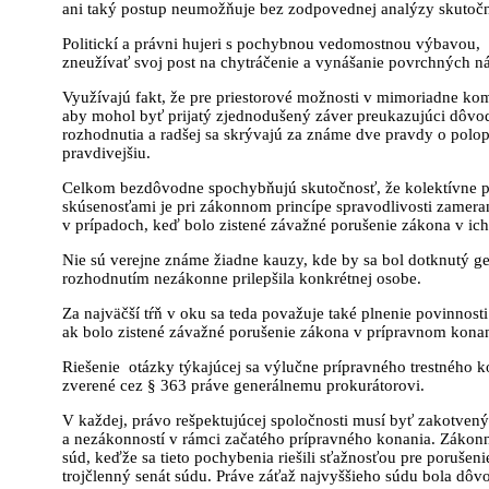
ani taký postup neumožňuje bez zodpovednej analýzy skutočné
Politickí a právni hujeri s pochybnou vedomostnou výbavou, 
zneužívať svoj post na chytráčenie a vynášanie povrchných n
Využívajú fakt, že pre priestorové možnosti v mimoriadne kom
aby mohol byť prijatý zjednodušený záver preukazujúci dôvod
rozhodnutia a radšej sa skrývajú za známe dve pravdy o polo
pravdivejšiu.
Celkom bezdôvodne spochybňujú skutočnosť, že kolektívne p
skúsenosťami je pri zákonnom princípe spravodlivosti zamerané
v prípadoch, keď bolo zistené závažné porušenie zákona v ic
Nie sú verejne známe žiadne kauzy, kde by sa bol dotknutý ge
rozhodnutím nezákonne prilepšila konkrétnej osobe.
Za najväčší tŕň v oku sa teda považuje také plnenie povinnos
ak bolo zistené závažné porušenie zákona v prípravnom konan
Riešenie otázky týkajúcej sa výlučne prípravného trestného
zverené cez § 363 práve generálnemu prokurátorovi.
V každej, právo rešpektujúcej spoločnosti musí byť zakotve
a nezákonností v rámci začatého prípravného konania. Zákonn
súd, keďže sa tieto pochybenia riešili sťažnosťou pre porušen
trojčlenný senát súdu. Práve záťaž najvyššieho súdu bola dô