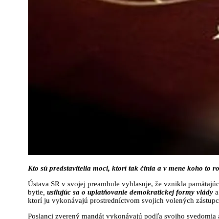
Kto sú predstavitelia moci, ktorí tak činia a v mene koho to r
Ústava SR v svojej preambule vyhlasuje, že vznikla pamätajú
bytie
,
usilujúc sa o uplatňovanie demokratickej formy vlády
a
ktorí ju vykonávajú prostredníctvom svojich volených zástupc
Poslanci zverený mandát vykonávajú podľa svojho svedomia a 