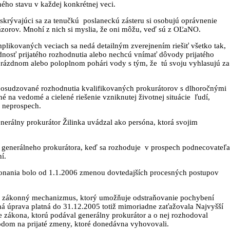
ho stavu v každej konkrétnej veci.
skrývajúci sa za tenučkú poslaneckú zásteru si osobujú oprávnenie
ázorov. Mnohí z nich si myslia, že oni môžu, veď sú z OĽaNO.
plikovaných veciach sa nedá detailným zverejnením riešiť všetko tak,
nosť prijatého rozhodnutia alebo nechcú vnímať dôvody prijatého
prázdnom alebo poloplnom pohári vody s tým, že tú svoju vyhlasujú za
osudzované rozhodnutia kvalifikovaných prokurátorov s dlhoročnými
 na vedomé a cielené riešenie vzniknutej životnej situácie ľudí,
h neprospech.
nerálny prokurátor Žilinka uvádzal ako persóna, ktorá svojim
ti generálneho prokurátora, keď sa rozhoduje v prospech podnecovateľa
í.
 konania bolo od 1.1.2006 zmenou dovtedajších procesných postupov
ný zákonný mechanizmus, ktorý umožňuje odstraňovanie pochybení
á úprava platná do 31.12.2005 totiž mimoriadne zaťažovala Najvyšší
ie zákona, ktorú podával generálny prokurátor a o nej rozhodoval
vodom na prijaté zmeny, ktoré donedávna vyhovovali.