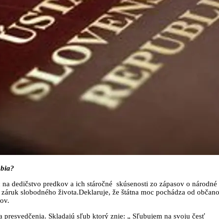
obia?
c na dedičstvo predkov a ich stáročné skúsenosti zo zápasov o národné
 záruk slobodného života.Deklaruje, že štátna moc pochádza od občano
ov.
presvedčenia. Skladajú sľub ktorý znie: „ Sľubujem na svoju česť