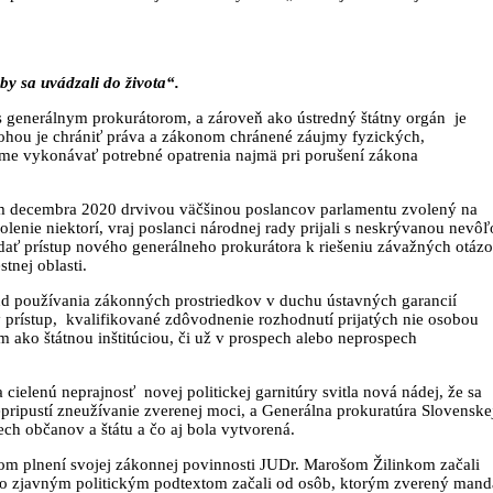
y sa uvádzali do života“.
 s generálnym prokurátorom, a zároveň ako ústredný štátny orgán je
úlohou je chrániť práva a zákonom chránené záujmy fyzických,
jme vykonávať potrebné opatrenia najmä pri porušení zákona
om decembra 2020 drvivou väčšinou poslancov parlamentu zvolený na
lenie niektorí, vraj poslanci národnej rady prijali s neskrývanou nevô
ať prístup nového generálneho prokurátora k riešeniu závažných otázo
nej oblasti.
end používania zákonných prostriedkov v duchu ústavných garancií
ý prístup, kvalifikované zdôvodnenie rozhodnutí prijatých nie osobou
 ako štátnou inštitúciou, či už v prospech alebo neprospech
a cielenú neprajnosť novej politickej garnitúry svitla nová nádej, že sa
pripustí zneužívanie zverenej moci, a Generálna prokuratúra Slovenske
ch občanov a štátu a čo aj bola vytvorená.
nom plnení svojej zákonnej povinnosti JUDr. Marošom Žilinkom začali
é so zjavným politickým podtextom začali od osôb, ktorým zverený mand