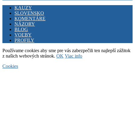
Facebook
Twitter
Youtube
KAUZY
SLOVENSKO
KOMENTÁRE
NÁZORY
BLOG
VOĽBY
PROFILY
Používame cookies aby sme pre vás zabezpečili ten najlepší zážitok
z našich webových stránok.
OK
Viac info
Cookies