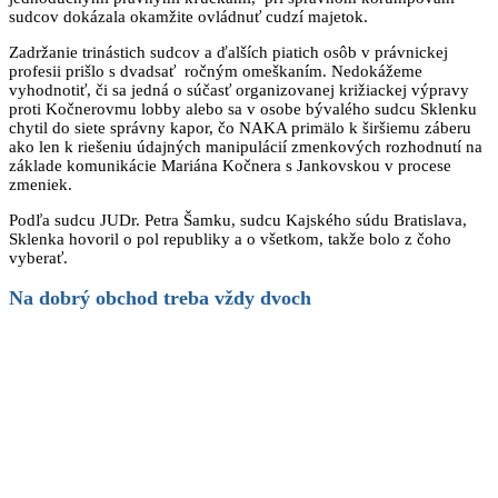
sudcov dokázala okamžite ovládnuť cudzí majetok.
Zadržanie trinástich sudcov a ďalších piatich osôb v právnickej
profesii prišlo s dvadsať ročným omeškaním. Nedokážeme
vyhodnotiť, či sa jedná o súčasť organizovanej križiackej výpravy
proti Kočnerovmu lobby alebo sa v osobe bývalého sudcu Sklenku
chytil do siete správny kapor, čo NAKA primälo k širšiemu záberu
ako len k riešeniu údajných manipulácií zmenkových rozhodnutí na
základe komunikácie Mariána Kočnera s Jankovskou v procese
zmeniek.
Podľa sudcu JUDr. Petra Šamku, sudcu Kajského súdu Bratislava,
Sklenka hovoril o pol republiky a o všetkom, takže bolo z čoho
vyberať.
Na dobrý obchod treba vždy dvoch