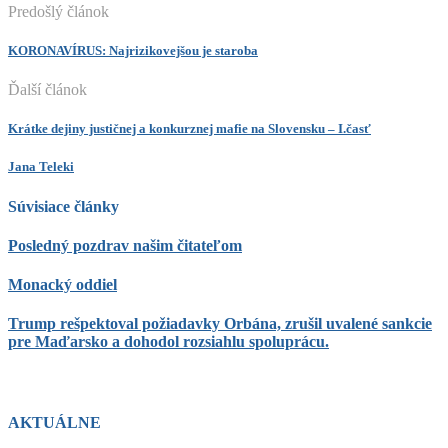
Predošlý článok
KORONAVÍRUS: Najrizikovejšou je staroba
Ďalší článok
Krátke dejiny justičnej a konkurznej mafie na Slovensku – I.časť
Jana Teleki
Súvisiace články
Posledný pozdrav našim čitateľom
Monacký oddiel
Trump rešpektoval požiadavky Orbána, zrušil uvalené sankcie
pre Maďarsko a dohodol rozsiahlu spoluprácu.
AKTUÁLNE