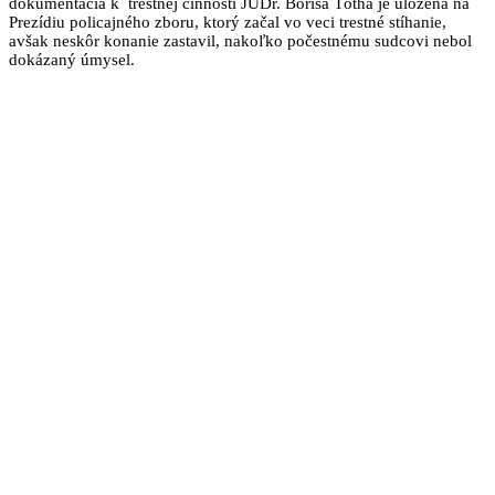
dokumentácia k trestnej činnosti JUDr. Borisa Tótha je uložená na
Prezídiu policajného zboru, ktorý začal vo veci trestné stíhanie,
avšak neskôr konanie zastavil, nakoľko počestnému sudcovi nebol
dokázaný úmysel.