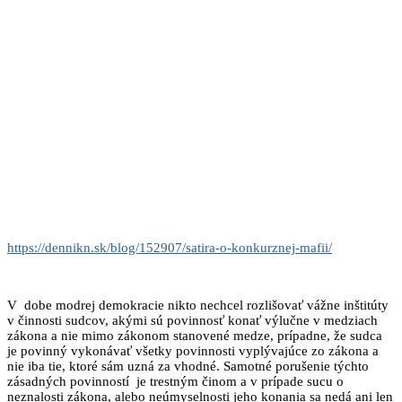
https://dennikn.sk/blog/152907/satira-o-konkurznej-mafii/
V dobe modrej demokracie nikto nechcel rozlišovať vážne inštitúty
v činnosti sudcov, akými sú povinnosť konať výlučne v medziach
zákona a nie mimo zákonom stanovené medze, prípadne, že sudca
je povinný vykonávať všetky povinnosti vyplývajúce zo zákona a
nie iba tie, ktoré sám uzná za vhodné. Samotné porušenie týchto
zásadných povinností je trestným činom a v prípade sucu o
neznalosti zákona, alebo neúmyselnosti jeho konania sa nedá ani len