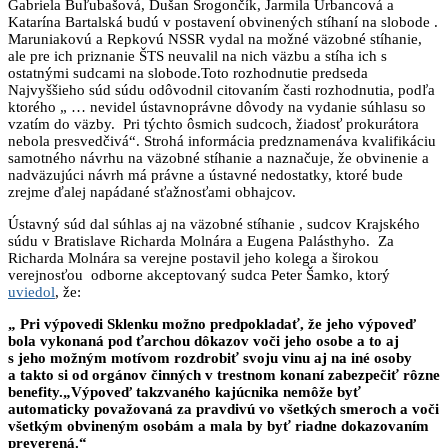
Gabriela Buľubašová, Dušan Srogončík, Jarmila Urbancová a
Katarína Bartalská budú v postavení obvinených stíhaní na slobode .
Maruniakovú a Repkovú NSSR vydal na možné väzobné stíhanie,
ale pre ich priznanie ŠTS neuvalil na nich väzbu a stíha ich s
ostatnými sudcami na slobode.Toto rozhodnutie predseda
Najvyššieho súd súdu odôvodnil citovaním časti rozhodnutia, podľa
ktorého „ … nevidel ústavnoprávne dôvody na vydanie súhlasu so
vzatím do väzby. Pri týchto ôsmich sudcoch, žiadosť prokurátora
nebola presvedčivá“. Strohá informácia predznamenáva kvalifikáciu
samotného návrhu na väzobné stíhanie a naznačuje, že obvinenie a
nadväzujúci návrh má právne a ústavné nedostatky, ktoré bude
zrejme ďalej napádané sťažnosťami obhajcov.
Ústavný súd dal súhlas aj na väzobné stíhanie , sudcov Krajského
súdu v Bratislave Richarda Molnára a Eugena Palásthyho. Za
Richarda Molnára sa verejne postavil jeho kolega a širokou
verejnosťou odborne akceptovaný sudca Peter Šamko, ktorý
uviedol
, že:
„ Pri výpovedi Sklenku možno predpokladať, že jeho výpoveď
bola vykonaná pod ťarchou dôkazov voči jeho osobe a to aj
s jeho možným motívom rozdrobiť svoju vinu aj na iné osoby
a takto si od orgánov činných v trestnom konaní zabezpečiť rôzne
benefity.„Výpoveď takzvaného kajúcnika nemôže byť
automaticky považovaná za pravdivú vo všetkých smeroch a voči
všetkým obvineným osobám a mala by byť riadne dokazovaním
preverená.“