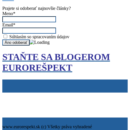
Prajete si odoberať najnovšie články?
Meno*
Email*
Súhlasím so spracovaním údajov
STAŇTE SA BLOGEROM
EUROREŠPEKT
Tiráž
Cookies
info@eurorespekt.sk
www.eurorespekt.sk (c) Všetky práva vyhradené