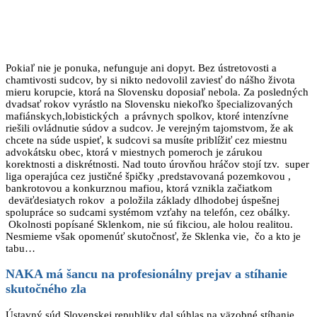
Pokiaľ nie je ponuka, nefunguje ani dopyt. Bez ústretovosti a
chamtivosti sudcov, by si nikto nedovolil zaviesť do nášho života
mieru korupcie, ktorá na Slovensku doposiaľ nebola. Za posledných
dvadsať rokov vyrástlo na Slovensku niekoľko špecializovaných
mafiánskych,lobistických a právnych spolkov, ktoré intenzívne
riešili ovládnutie súdov a sudcov. Je verejným tajomstvom, že ak
chcete na súde uspieť, k sudcovi sa musíte priblížiť cez miestnu
advokátsku obec, ktorá v miestnych pomeroch je zárukou
korektnosti a diskrétnosti. Nad touto úrovňou hráčov stojí tzv. super
liga operajúca cez justičné špičky ,predstavovaná pozemkovou ,
bankrotovou a konkurznou mafiou, ktorá vznikla začiatkom
deväťdesiatych rokov a položila základy dlhodobej úspešnej
spolupráce so sudcami systémom vzťahy na telefón, cez obálky.
Okolnosti popísané Sklenkom, nie sú fikciou, ale holou realitou.
Nesmieme však opomenúť skutočnosť, že Sklenka vie, čo a kto je
tabu…
NAKA má šancu na profesionálny prejav a stíhanie
skutočného zla
Ústavný súd Slovenskej republiky dal súhlas na väzobné stíhanie