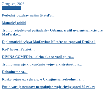
7 augusta, 2026
AKTUÁLNE
Posledný pozdrav našim čitateľom
Monacký oddiel
Trump rešpektoval požiadavky Orbána, zrušil uvalené sankcie pre
Maďarsko…
Diplomatická výzva Maďarska: Nútočte na ropovod Družba !
Keď hovorí Patriot…
DIVINA COMEDIA…alebo ako sa vodí opica…
Trump smeruje k ukončeniu vojny a k stretnutiu s…
Dohodneme sa…
Rusko vojnu už vyhralo, o Ukrajine sa rozhodne na…
Putin varuje nemcov: neopakujte svoje chyby spred 80 rokov