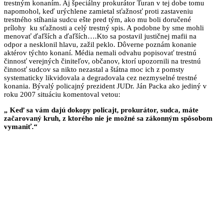
trestným konaním. Aj špeciálny prokurátor Turan v tej dobe tomu
napomohol, keď urýchlene zamietal sťažnosť proti zastaveniu
trestného stíhania sudcu ešte pred tým, ako mu boli doručené
prílohy ku sťažnosti a celý trestný spis. A podobne by sme mohli
menovať ďaľších a ďaľších….Kto sa postavil justičnej mafii na
odpor a nesklonil hlavu, zažil peklo. Dôverne poznám konanie
aktérov týchto konaní. Média nemali odvahu popisovať trestnú
činnosť verejných činiteľov, občanov, ktorí upozornili na trestnú
činnosť sudcov sa nikto nezastal a štátna moc ich z pomsty
systematicky likvidovala a degradovala cez nezmyselné trestné
konania. Bývalý policajný prezident JUDr. Ján Packa ako jediný v
roku 2007 situáciu komentoval vetou:
„ Keď sa vám dajú dokopy policajt, prokurátor, sudca, máte
začarovaný kruh, z ktorého nie je možné sa zákonným spôsobom
vymaniť.“