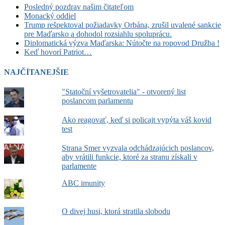
Posledný pozdrav našim čitateľom
Monacký oddiel
Trump rešpektoval požiadavky Orbána, zrušil uvalené sankcie
pre Maďarsko a dohodol rozsiahlu spoluprácu.
Diplomatická výzva Maďarska: Nútočte na ropovod Družba !
Keď hovorí Patriot…
NAJČÍTANEJŠIE
"Statoční vyšetrovatelia" - otvorený list
poslancom parlamentu
Ako reagovať, keď si policajt vypýta váš kovid
test
Strana Smer vyzvala odchádzajúcich poslancov,
aby vrátili funkcie, ktoré za stranu získali v
parlamente
ABC imunity
O divej husi, ktorá stratila slobodu