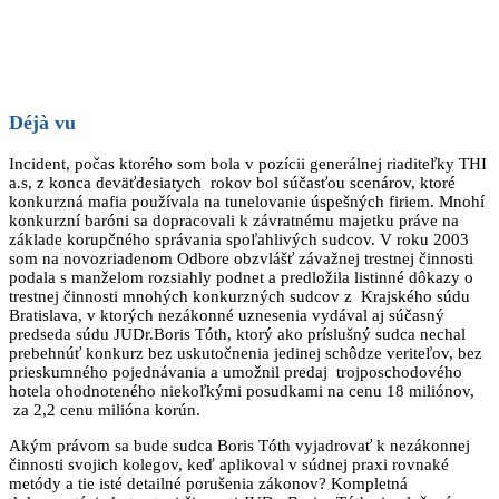
Déjà vu
Incident, počas ktorého som bola v pozícii generálnej riaditeľky THI
a.s, z konca deväťdesiatych rokov bol súčasťou scenárov, ktoré
konkurzná mafia používala na tunelovanie úspešných firiem. Mnohí
konkurzní baróni sa dopracovali k závratnému majetku práve na
základe korupčného správania spoľahlivých sudcov. V roku 2003
som na novozriadenom Odbore obzvlášť závažnej trestnej činnosti
podala s manželom rozsiahly podnet a predložila listinné dôkazy o
trestnej činnosti mnohých konkurzných sudcov z Krajského súdu
Bratislava, v ktorých nezákonné uznesenia vydával aj súčasný
predseda súdu JUDr.Boris Tóth, ktorý ako príslušný sudca nechal
prebehnúť konkurz bez uskutočnenia jedinej schôdze veriteľov, bez
prieskumného pojednávania a umožnil predaj trojposchodového
hotela ohodnoteného niekoľkými posudkami na cenu 18 miliónov,
za 2,2 cenu milióna korún.
Akým právom sa bude sudca Boris Tóth vyjadrovať k nezákonnej
činnosti svojich kolegov, keď aplikoval v súdnej praxi rovnaké
metódy a tie isté detailné porušenia zákonov? Kompletná