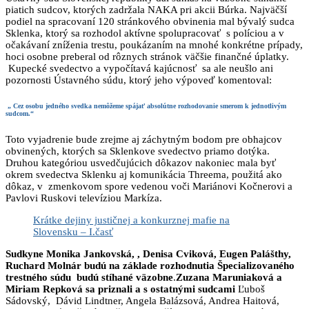
piatich sudcov, ktorých zadržala NAKA pri akcii Búrka. Najväčší
podiel na spracovaní 120 stránkového obvinenia mal bývalý sudca
Sklenka, ktorý sa rozhodol aktívne spolupracovať s políciou a v
očakávaní zníženia trestu, poukázaním na mnohé konkrétne prípady,
hoci osobne preberal od rôznych stránok väčšie finančné úplatky.
Kupecké svedectvo a vypočítavá kajúcnosť sa ale neušlo ani
pozornosti Ústavného súdu, ktorý jeho výpoveď komentoval:
„ Cez osobu jedného svedka nemôžeme spájať absolútne rozhodovanie smerom k jednotlivým
sudcom.“
Toto vyjadrenie bude zrejme aj záchytným bodom pre obhajcov
obvinených, ktorých sa Sklenkove svedectvo priamo dotýka.
Druhou kategóriou usvedčujúcich dôkazov nakoniec mala byť
okrem svedectva Sklenku aj komunikácia Threema, použitá ako
dôkaz, v zmenkovom spore vedenou voči Mariánovi Kočnerovi a
Pavlovi Ruskovi televíziou Markíza.
Krátke dejiny justičnej a konkurznej mafie na
Slovensku – I.časť
Sudkyne Monika Jankovská, , Denisa Cviková, Eugen Palášthy,
Ruchard Molnár budú na základe rozhodnutia Špecializovaného
trestného súdu budú stíhané väzobne
.
Zuzana Maruniaková a
Miriam Repková sa priznali a s ostatnými sudcami
Ľuboš
Sádovský, Dávid Lindtner, Angela Balázsová, Andrea Haitová,