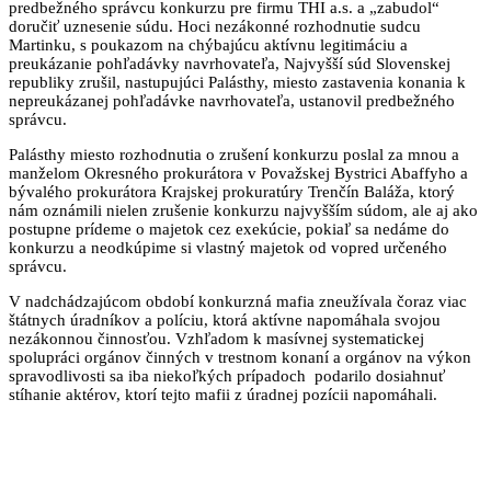
predbežného správcu konkurzu pre firmu THI a.s. a „zabudol“
doručiť uznesenie súdu. Hoci nezákonné rozhodnutie sudcu
Martinku, s poukazom na chýbajúcu aktívnu legitimáciu a
preukázanie pohľadávky navrhovateľa, Najvyšší súd Slovenskej
republiky zrušil, nastupujúci Palásthy, miesto zastavenia konania k
nepreukázanej pohľadávke navrhovateľa, ustanovil predbežného
správcu.
Palásthy miesto rozhodnutia o zrušení konkurzu poslal za mnou a
manželom Okresného prokurátora v Považskej Bystrici Abaffyho a
bývalého prokurátora Krajskej prokuratúry Trenčín Baláža, ktorý
nám oznámili nielen zrušenie konkurzu najvyšším súdom, ale aj ako
postupne prídeme o majetok cez exekúcie, pokiaľ sa nedáme do
konkurzu a neodkúpime si vlastný majetok od vopred určeného
správcu.
V nadchádzajúcom období konkurzná mafia zneužívala čoraz viac
štátnych úradníkov a políciu, ktorá aktívne napomáhala svojou
nezákonnou činnosťou. Vzhľadom k masívnej systematickej
spolupráci orgánov činných v trestnom konaní a orgánov na výkon
spravodlivosti sa iba niekoľkých prípadoch podarilo dosiahnuť
stíhanie aktérov, ktorí tejto mafii z úradnej pozícii napomáhali.