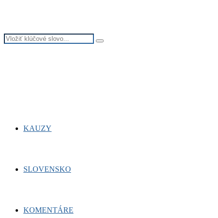
Search
Search
for:
Facebook
Twitter
Youtube
KAUZY
SLOVENSKO
KOMENTÁRE