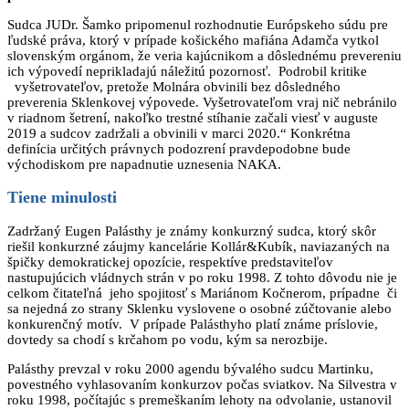
Sudca JUDr. Šamko pripomenul rozhodnutie Európskeho súdu pre
ľudské práva, ktorý v prípade košického mafiána Adamča vytkol
slovenským orgánom, že veria kajúcnikom a dôslednému prevereniu
ich výpovedí neprikladajú náležitú pozornosť. Podrobil kritike
vyšetrovateľov, pretože Molnára obvinili bez dôsledného
preverenia Sklenkovej výpovede. Vyšetrovateľom vraj nič nebránilo
v riadnom šetrení, nakoľko trestné stíhanie začali viesť v auguste
2019 a sudcov zadržali a obvinili v marci 2020.“ Konkrétna
definícia určitých právnych podozrení pravdepodobne bude
východiskom pre napadnutie uznesenia NAKA.
Tiene minulosti
Zadržaný Eugen Palásthy je známy konkurzný sudca, ktorý skôr
riešil konkurzné záujmy kancelárie Kollár&Kubík, naviazaných na
špičky demokratickej opozície, respektíve predstaviteľov
nastupujúcich vládnych strán v po roku 1998. Z tohto dôvodu nie je
celkom čitateľná jeho spojitosť s Mariánom Kočnerom, prípadne či
sa nejedná zo strany Sklenku vyslovene o osobné zúčtovanie alebo
konkurenčný motív. V prípade Palásthyho platí známe príslovie,
dovtedy sa chodí s krčahom po vodu, kým sa nerozbije.
Palásthy prevzal v roku 2000 agendu bývalého sudcu Martinku,
povestného vyhlasovaním konkurzov počas sviatkov. Na Silvestra v
roku 1998, počítajúc s premeškaním lehoty na odvolanie, ustanovil