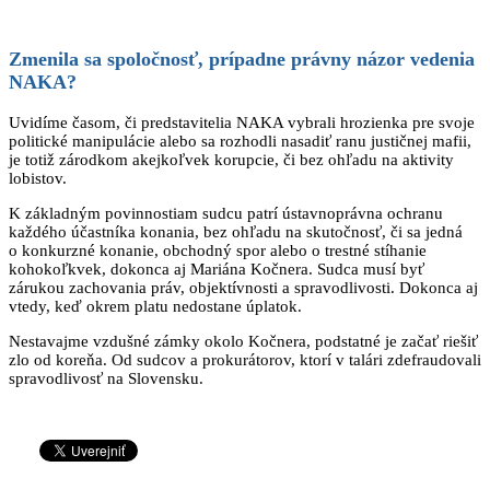
Zmenila sa spoločnosť, prípadne právny názor vedenia
NAKA?
Uvidíme časom, či predstavitelia NAKA vybrali hrozienka pre svoje
politické manipulácie alebo sa rozhodli nasadiť ranu justičnej mafii,
je totiž zárodkom akejkoľvek korupcie, či bez ohľadu na aktivity
lobistov.
K základným povinnostiam sudcu patrí ústavnoprávna ochranu
každého účastníka konania, bez ohľadu na skutočnosť, či sa jedná
o konkurzné konanie, obchodný spor alebo o trestné stíhanie
kohokoľkvek, dokonca aj Mariána Kočnera. Sudca musí byť
zárukou zachovania práv, objektívnosti a spravodlivosti. Dokonca aj
vtedy, keď okrem platu nedostane úplatok.
Nestavajme vzdušné zámky okolo Kočnera, podstatné je začať riešiť
zlo od koreňa. Od sudcov a prokurátorov, ktorí v talári zdefraudovali
spravodlivosť na Slovensku.