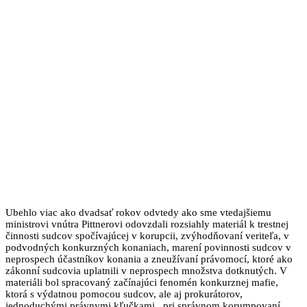
Ubehlo viac ako dvadsať rokov odvtedy ako sme vtedajšiemu
ministrovi vnútra Pittnerovi odovzdali rozsiahly materiál k trestnej
činnosti sudcov spočívajúcej v korupcii, zvýhodňovaní veriteľa, v
podvodných konkurzných konaniach, marení povinnosti sudcov v
neprospech účastníkov konania a zneužívaní právomocí, ktoré ako
zákonní sudcovia uplatnili v neprospech množstva dotknutých. V
materiáli bol spracovaný začínajúci fenomén konkurznej mafie,
ktorá s výdatnou pomocou sudcov, ale aj prokurátorov,
jednoduchými právnymi kľučkami, pri správnom korumpovaní