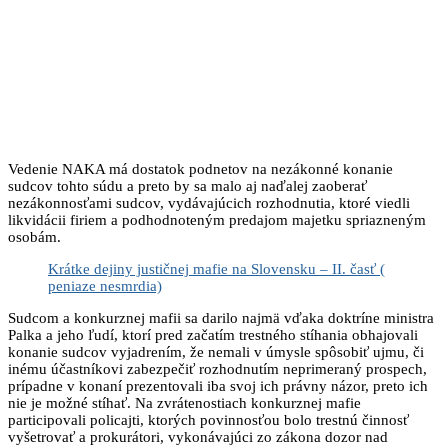
Vedenie NAKA má dostatok podnetov na nezákonné konanie
sudcov tohto súdu a preto by sa malo aj naďalej zaoberať
nezákonnosťami sudcov, vydávajúcich rozhodnutia, ktoré viedli
likvidácii firiem a podhodnoteným predajom majetku spriazneným
osobám.
Krátke dejiny justičnej mafie na Slovensku – II. časť (
peniaze nesmrdia)
Sudcom a konkurznej mafii sa darilo najmä vďaka doktríne ministra
Palka a jeho ľudí, ktorí pred začatím trestného stíhania obhajovali
konanie sudcov vyjadrením, že nemali v úmysle spôsobiť ujmu, či
inému účastníkovi zabezpečiť rozhodnutím neprimeraný prospech,
prípadne v konaní prezentovali iba svoj ich právny názor, preto ich
nie je možné stíhať. Na zvrátenostiach konkurznej mafie
participovali policajti, ktorých povinnosťou bolo trestnú činnosť
vyšetrovať a prokurátori, vykonávajúci zo zákona dozor nad