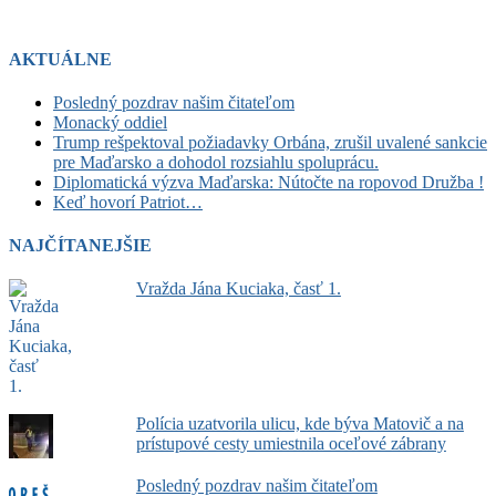
AKTUÁLNE
Posledný pozdrav našim čitateľom
Monacký oddiel
Trump rešpektoval požiadavky Orbána, zrušil uvalené sankcie
pre Maďarsko a dohodol rozsiahlu spoluprácu.
Diplomatická výzva Maďarska: Nútočte na ropovod Družba !
Keď hovorí Patriot…
NAJČÍTANEJŠIE
Vražda Jána Kuciaka, časť 1.
Polícia uzatvorila ulicu, kde býva Matovič a na
prístupové cesty umiestnila oceľové zábrany
Posledný pozdrav našim čitateľom