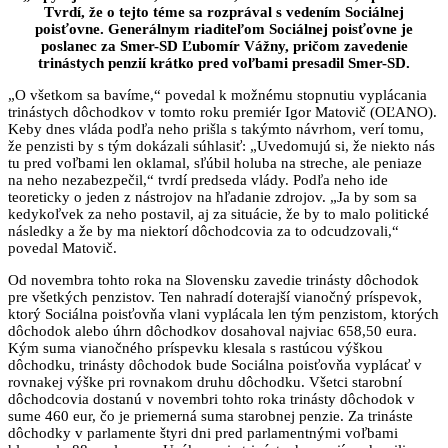
Tvrdí, že o tejto téme sa rozprával s vedením Sociálnej
poisťovne. Generálnym riaditeľom Sociálnej poisťovne je
poslanec za Smer-SD Ľubomír Vážny, pričom zavedenie
trinástych penzií krátko pred voľbami presadil Smer-SD.
„O všetkom sa bavíme,“ povedal k možnému stopnutiu vyplácania
trinástych dôchodkov v tomto roku premiér Igor Matovič (OĽANO).
Keby dnes vláda podľa neho prišla s takýmto návrhom, verí tomu,
že penzisti by s tým dokázali súhlasiť: „Uvedomujú si, že niekto nás
tu pred voľbami len oklamal, sľúbil holuba na streche, ale peniaze
na neho nezabezpečil,“ tvrdí predseda vlády. Podľa neho ide
teoreticky o jeden z nástrojov na hľadanie zdrojov. „Ja by som sa
kedykoľvek za neho postavil, aj za situácie, že by to malo politické
následky a že by ma niektorí dôchodcovia za to odcudzovali,“
povedal Matovič.
Od novembra tohto roka na Slovensku zavedie trinásty dôchodok
pre všetkých penzistov. Ten nahradí doterajší vianočný príspevok,
ktorý Sociálna poisťovňa vlani vyplácala len tým penzistom, ktorých
dôchodok alebo úhrn dôchodkov dosahoval najviac 658,50 eura.
Kým suma vianočného príspevku klesala s rastúcou výškou
dôchodku, trinásty dôchodok bude Sociálna poisťovňa vyplácať v
rovnakej výške pri rovnakom druhu dôchodku. Všetci starobní
dôchodcovia dostanú v novembri tohto roka trinásty dôchodok v
sume 460 eur, čo je priemerná suma starobnej penzie. Za trináste
dôchodky v parlamente štyri dni pred parlamentnými voľbami