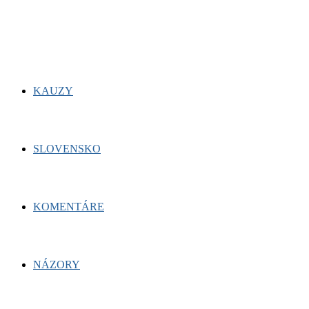
for:
Facebook
Twitter
Youtube
KAUZY
SLOVENSKO
KOMENTÁRE
NÁZORY