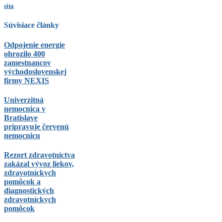
sita
Súvisiace články
Odpojenie energie
ohrozilo 400
zamestnancov
východoslovenskej
firmy NEXIS
Univerzitná
nemocnica v
Bratislave
pripravuje červenú
nemocnicu
Rezort zdravotníctva
zakázal vývoz liekov,
zdravotníckych
pomôcok a
diagnostických
zdravotníckych
pomôcok