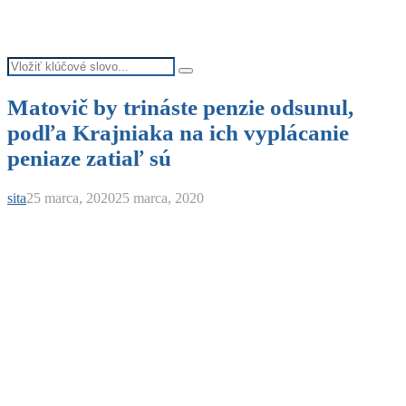
Search
Search
for:
Matovič by trináste penzie odsunul,
podľa Krajniaka na ich vyplácanie
peniaze zatiaľ sú
sita
25 marca, 2020
25 marca, 2020