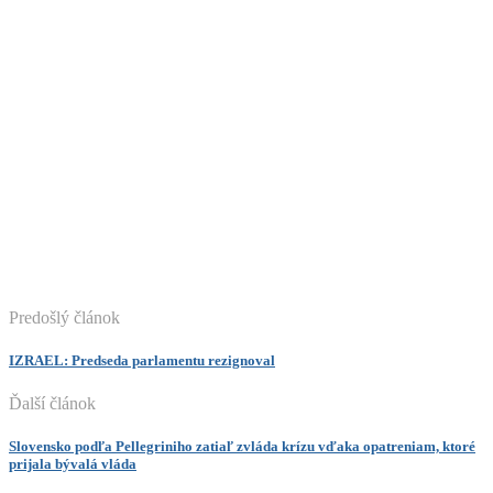
Predošlý článok
IZRAEL: Predseda parlamentu rezignoval
Ďalší článok
Slovensko podľa Pellegriniho zatiaľ zvláda krízu vďaka opatreniam, ktoré
prijala bývalá vláda