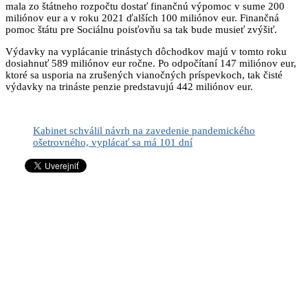
mala zo štátneho rozpočtu dostať finančnú výpomoc v sume 200
miliónov eur a v roku 2021 ďalších 100 miliónov eur. Finančná
pomoc štátu pre Sociálnu poisťovňu sa tak bude musieť zvýšiť.
Výdavky na vyplácanie trinástych dôchodkov majú v tomto roku
dosiahnuť 589 miliónov eur ročne. Po odpočítaní 147 miliónov eur,
ktoré sa usporia na zrušených vianočných príspevkoch, tak čisté
výdavky na trináste penzie predstavujú 442 miliónov eur.
Kabinet schválil návrh na zavedenie pandemického
ošetrovného, vyplácať sa má 101 dní