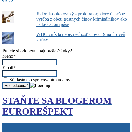
JUDr. Konkolovský - prokurátor, ktorý úspešne
vyrába z obetí trestných činov kriminálnikov ako
na bežiacom páse
WHO znížila nebezpečnosť Covid19 na úroveň
virózy
Prajete si odoberať najnovšie články?
Meno*
Email*
Súhlasím so spracovaním údajov
STAŇTE SA BLOGEROM
EUROREŠPEKT