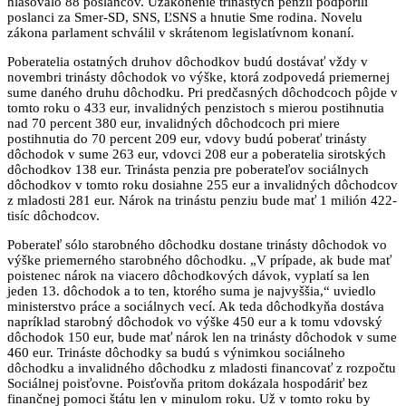
hlasovalo 88 poslancov. Uzákonenie trinástych penzií podporili
poslanci za Smer-SD, SNS, ĽSNS a hnutie Sme rodina. Novelu
zákona parlament schválil v skrátenom legislatívnom konaní.
Poberatelia ostatných druhov dôchodkov budú dostávať vždy v
novembri trinásty dôchodok vo výške, ktorá zodpovedá priemernej
sume daného druhu dôchodku. Pri predčasných dôchodcoch pôjde v
tomto roku o 433 eur, invalidných penzistoch s mierou postihnutia
nad 70 percent 380 eur, invalidných dôchodcoch pri miere
postihnutia do 70 percent 209 eur, vdovy budú poberať trinásty
dôchodok v sume 263 eur, vdovci 208 eur a poberatelia sirotských
dôchodkov 138 eur. Trinásta penzia pre poberateľov sociálnych
dôchodkov v tomto roku dosiahne 255 eur a invalidných dôchodcov
z mladosti 281 eur. Nárok na trinástu penziu bude mať 1 milión 422-
tisíc dôchodcov.
Poberateľ sólo starobného dôchodku dostane trinásty dôchodok vo
výške priemerného starobného dôchodku. „V prípade, ak bude mať
poistenec nárok na viacero dôchodkových dávok, vyplatí sa len
jeden 13. dôchodok a to ten, ktorého suma je najvyššia,“ uviedlo
ministerstvo práce a sociálnych vecí. Ak teda dôchodkyňa dostáva
napríklad starobný dôchodok vo výške 450 eur a k tomu vdovský
dôchodok 150 eur, bude mať nárok len na trinásty dôchodok v sume
460 eur. Trináste dôchodky sa budú s výnimkou sociálneho
dôchodku a invalidného dôchodku z mladosti financovať z rozpočtu
Sociálnej poisťovne. Poisťovňa pritom dokázala hospodáriť bez
finančnej pomoci štátu len v minulom roku. Už v tomto roku by