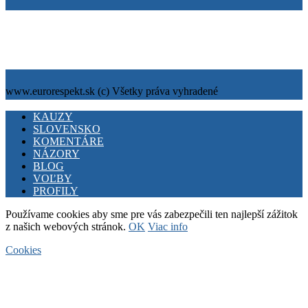
Tiráž
Cookies
info@eurorespekt.sk
www.eurorespekt.sk (c) Všetky práva vyhradené
Facebook
Twitter
Youtube
KAUZY
SLOVENSKO
KOMENTÁRE
NÁZORY
BLOG
VOĽBY
PROFILY
Používame cookies aby sme pre vás zabezpečili ten najlepší zážitok
z našich webových stránok.
OK
Viac info
Cookies