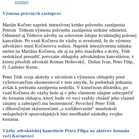
rozmer
Výmena právnych zástupcov
Marián Kočner napriek intenzívnej kritike právneho zastúpenia
Petrom Tóthom výmenu právneho zastúpenia striktne odmietol.
Odmietol aj Tóthove návrhy na oslovenie údajne kvalitnejšej právnej
kancelárie. Po vzatí Kočnera do väzby si uvedomil, že do výmeny
advokátov musí Kočnerovu rodinu. Napriek intenzívnemu nátlaku
nielen na Mariána Kočnera, ale aj na jeho manželku a dcéry, Tóth
nedokázal presadiť, prevzatie obhajoby advokátskou kanceláriou, v
ktorej pôsobili advokáti Roman Hošovský, Dušan Ivan, Peter Filip,
či Ladislav Kuruc.
Peter Tóth svoje aktivity v súvislosti s výmenou obhajoby pred
vyšetrovateľom okomentoval v tom zmysle, že prebiehali jednania
avšak k prebratiu zastúpenia nedošlo. V konečnom dôsledku, po
vzatí Kočnera do väzby bolo aj v jeho vlastnom záujme zabezpečiť
do konania obhajcu, ktorý bude vo veci vraždy chrániť jeho vlastné
záujmy a zabezpečí mu beztrestnosť. Povrchný Peter Tóth
s dlhoročnými skúsenosťami „s rozšábovaním“ mnohokrát
neúspešných spravodajských hier neodhadol následky svojho
konania.
Väzby advokátskej kancelárie Petra Filipa na aktérov konania
voči Kočnerovi