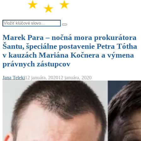
Search
Search
for:
Marek Para – nočná mora prokurátora
Šantu, špeciálne postavenie Petra Tótha
v kauzách Mariána Kočnera a výmena
právnych zástupcov
Jana Teleki
12 januára, 2020
12 januára, 2020