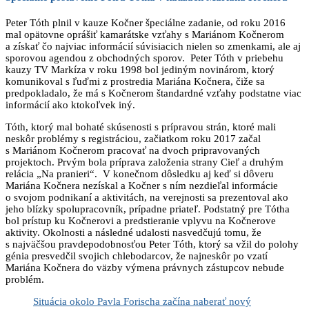
Peter Tóth plnil v kauze Kočner špeciálne zadanie, od roku 2016
mal opätovne oprášiť kamarátske vzťahy s Mariánom Kočnerom
a získať čo najviac informácií súvisiacich nielen so zmenkami, ale aj
sporovou agendou z obchodných sporov. Peter Tóth v priebehu
kauzy TV Markíza v roku 1998 bol jediným novinárom, ktorý
komunikoval s ľuďmi z prostredia Mariána Kočnera, čiže sa
predpokladalo, že má s Kočnerom štandardné vzťahy podstatne viac
informácií ako ktokoľvek iný.
Tóth, ktorý mal bohaté skúsenosti s prípravou strán, ktoré mali
neskôr problémy s registráciou, začiatkom roku 2017 začal
s Mariánom Kočnerom pracovať na dvoch pripravovaných
projektoch. Prvým bola príprava založenia strany Cieľ a druhým
relácia „Na pranieri“. V konečnom dôsledku aj keď si dôveru
Mariána Kočnera nezískal a Kočner s ním nezdieľal informácie
o svojom podnikaní a aktivitách, na verejnosti sa prezentoval ako
jeho blízky spolupracovník, prípadne priateľ. Podstatný pre Tótha
bol prístup ku Kočnerovi a predstieranie vplyvu na Kočnerove
aktivity. Okolnosti a následné udalosti nasvedčujú tomu, že
s najväčšou pravdepodobnosťou Peter Tóth, ktorý sa vžil do polohy
génia presvedčil svojich chlebodarcov, že najneskôr po vzatí
Mariána Kočnera do väzby výmena právnych zástupcov nebude
problém.
Situácia okolo Pavla Forischa začína naberať nový