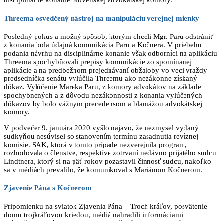
Threema osvedčený nástroj na manipuláciu verejnej mienky
Posledný pokus a možný spôsob, ktorým chceli Mgr. Paru odstrániť
z konania bola údajná komunikácia Paru a Kočnera. V priebehu
podania návrhu na disciplinárne konanie však odborníci na aplikáciu
Threema spochybňovali prepisy komunikácie zo spomínanej
aplikácie a na predbežnom prejednávaní obžaloby vo veci vraždy
predsedníčka senátu vylúčila Threemu ako nezákonne získaný
dôkaz. Vylúčenie Mareka Paru, z komory advokátov na základe
spochybnených a z dôvodu nezákonnosti z konania vylúčených
dôkazov by bolo vážnym precedensom a blamážou advokátskej
komory.
V podvečer 9. januára 2020 vyšlo najavo, že nezmysel vydaný
sudkyňou nesúvisel so stanovením termínu zasadnutia revíznej
komisie. SAK, ktorá v tomto prípade nezverejnila program,
rozhodovala o členstve, respektíve zotrvaní nedávno prijatého sudcu
Lindtnera, ktorý si na päť rokov pozastavil činnosť sudcu, nakoľko
sa v médiách prevalilo, že komunikoval s Mariánom Kočnerom.
Zjavenie Pána s Kočnerom
Pripomienku na sviatok Zjavenia Pána – Troch kráľov, posvätenie
domu trojkráľovou kriedou, médiá nahradili informáciami