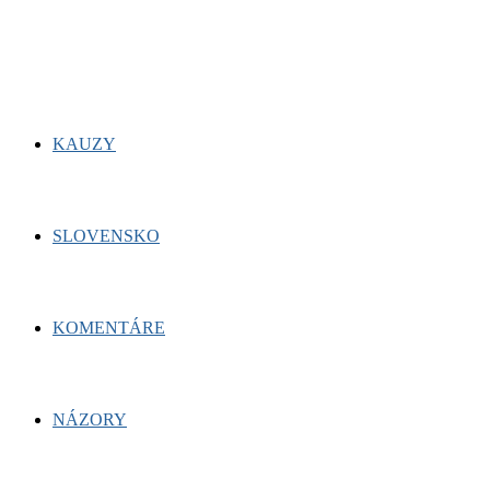
for:
Facebook
Twitter
Youtube
KAUZY
SLOVENSKO
KOMENTÁRE
NÁZORY