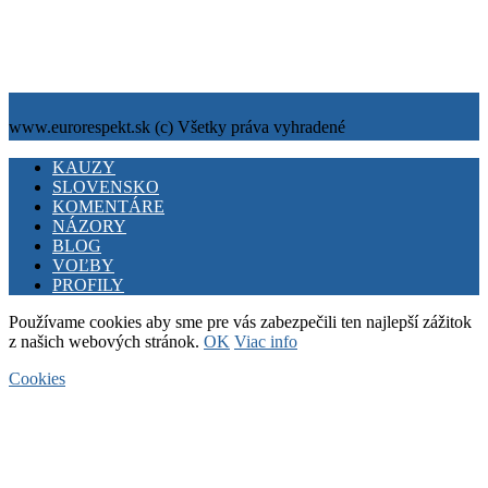
Tiráž
Cookies
info@eurorespekt.sk
www.eurorespekt.sk (c) Všetky práva vyhradené
Facebook
Twitter
Youtube
KAUZY
SLOVENSKO
KOMENTÁRE
NÁZORY
BLOG
VOĽBY
PROFILY
Používame cookies aby sme pre vás zabezpečili ten najlepší zážitok
z našich webových stránok.
OK
Viac info
Cookies