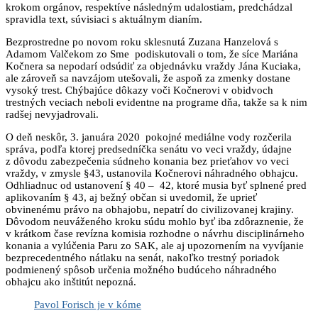
krokom orgánov, respektíve následným udalostiam, predchádzal
spravidla text, súvisiaci s aktuálnym dianím.
Bezprostredne po novom roku sklesnutá Zuzana Hanzelová s
Adamom Valčekom zo Sme podiskutovali o tom, že síce Mariána
Kočnera sa nepodarí odsúdiť za objednávku vraždy Jána Kuciaka,
ale zároveň sa navzájom utešovali, že aspoň za zmenky dostane
vysoký trest. Chýbajúce dôkazy voči Kočnerovi v obidvoch
trestných veciach neboli evidentne na programe dňa, takže sa k nim
radšej nevyjadrovali.
O deň neskôr, 3. januára 2020 pokojné mediálne vody rozčerila
správa, podľa ktorej predsedníčka senátu vo veci vraždy, údajne
z dôvodu zabezpečenia súdneho konania bez prieťahov vo veci
vraždy, v zmysle §43, ustanovila Kočnerovi náhradného obhajcu.
Odhliadnuc od ustanovení § 40 – 42, ktoré musia byť splnené pred
aplikovaním § 43, aj bežný občan si uvedomil, že uprieť
obvinenému právo na obhajobu, nepatrí do civilizovanej krajiny.
Dôvodom neuváženého kroku súdu mohlo byť iba zdôraznenie, že
v krátkom čase revízna komisia rozhodne o návrhu disciplinárneho
konania a vylúčenia Paru zo SAK, ale aj upozornením na vyvíjanie
bezprecedentného nátlaku na senát, nakoľko trestný poriadok
podmienený spôsob určenia možného budúceho náhradného
obhajcu ako inštitút nepozná.
Pavol Forisch je v kóme