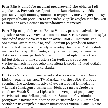
Peter Filip je dlhodobo médiami prezentovaný ako obhajca ľudí
z podsvetia. Prevzatie zastúpenia touto kanceláriou, by médiám
podstatným spôsobom zjednodušilo ovplyvňovanie verejnej mienky
pri vykresľovaní podnikateľa vedeného v Spišiakových mafiánskych
zoznamoch ako zločinca medzinárodných rozmerov.
Peter Filip má podobne ako Ernest Valko, v prostredí advokácie
a justície kredit vybavovača – obchodníka. S JUDr. Šantom ho spája
dlhoročné konanie vo veci nebankoviek BMG – Horizont, kde
obhajoval Jozefa Majského, voči ktorému po pätnástich rokoch
konanie bolo zastavené pre zlý zdravotný stav. Povesť obchodníka
má paradoxne aj JUDr. Šanta, ktorý je známy tým, že nemá rád
dokazovanie viny páchateľa pred súdom, rád uplatňuje v konaní
inštitút dohody o vine a treste a sám tvrdí, že s povesťou
v prirovnaniach novodobého inkvizítora je spokojný, keď dotlačí
páchateľa k priznaniu sa ku skutku.
Blízky vzťah k spomínanej advokátskej kancelárii má aj Daniel
Lipšic – právny zástupca TV Markíza, ktorého JUDr. Kuruc zo
spomínaného zoskupenia advokátov, zastupoval len nedávno
v konaní súvisiacom s usmrtením dôchodcu na prechode pre
chodcov. Vzťah Šantu a Lipšica bol na verejnosti prepieraný
v súvislosti s manželkou prokurátora Šantu, ktorá v minulosti
poskytovala novinárom a strane Nova informácie o súkromných
osobách z neverejných databáz ministerstva vnútra. Daniel Lipšic