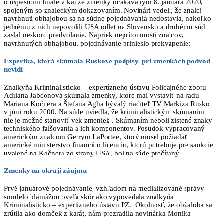
o úspešnom finále v kauze zmenky očakávaným 8. januára 2020,
spojeným so znaleckým dokazovaním. Novinári vedeli, že znalci
navrhnutí obhajobou sa na súdne pojednávania nedostavia, nakoľko
jednému z nich nepovolili USA odlet na Slovensko a druhému súd
zaslal neskoro predvolanie. Napriek neprítomnosti znalcov,
navrhnutých obhajobou, pojednávanie prinieslo prekvapenie:
Expertka, ktorá skúmala Ruskove podpisy, pri zmenkách podvod
nevidí
Znalkyňa Kriminalisticko – expertízneho ústavu Policajného zboru –
Adriana Jabconová skúmala zmenky, ktoré mal vystaviť na radu
Mariana Kočnera a Štefana Agha bývalý riaditeľ TV Markíza Rusko
v júni roku 2000. Na súde uviedla, že kriminalistickým skúmaním
nie je možné stanoviť vek zmeniek . Skúmaním neboli zistené znaky
techniského falšovania a ich komponentov. Posudok vypracovaný
americkým znalcom Gerrym LaPortee, ktorý musel požiadať
americké ministerstvo financií o licenciu, ktorú potrebuje pre sankcie
uvalené na Kočnera zo strany USA, bol na súde prečítaný.
Zmenky na okraji záujmu
Prvé januárové pojednávanie, vzhľadom na medializované správy
smrdelo blamážou oveľa skôr ako vypovedala znalkyňa
Kriminalisticko – expertízneho ústavu PZ. Okolnosť, že obžaloba sa
zrútila ako domček z karát, nám prezradila novinárka Monika