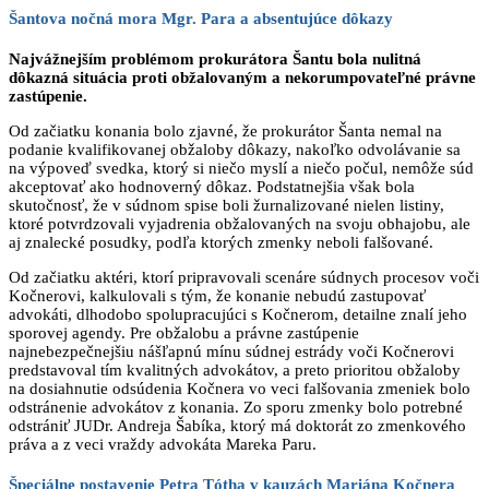
Šantova nočná mora Mgr. Para a absentujúce dôkazy
Najvážnejším problémom prokurátora Šantu bola nulitná
dôkazná situácia proti obžalovaným a nekorumpovateľné právne
zastúpenie.
Od začiatku konania bolo zjavné, že prokurátor Šanta nemal na
podanie kvalifikovanej obžaloby dôkazy, nakoľko odvolávanie sa
na výpoveď svedka, ktorý si niečo myslí a niečo počul, nemôže súd
akceptovať ako hodnoverný dôkaz. Podstatnejšia však bola
skutočnosť, že v súdnom spise boli žurnalizované nielen listiny,
ktoré potvrdzovali vyjadrenia obžalovaných na svoju obhajobu, ale
aj znalecké posudky, podľa ktorých zmenky neboli falšované.
Od začiatku aktéri, ktorí pripravovali scenáre súdnych procesov voči
Kočnerovi, kalkulovali s tým, že konanie nebudú zastupovať
advokáti, dlhodobo spolupracujúci s Kočnerom, detailne znalí jeho
sporovej agendy. Pre obžalobu a právne zastúpenie
najnebezpečnejšiu nášľapnú mínu súdnej estrády voči Kočnerovi
predstavoval tím kvalitných advokátov, a preto prioritou obžaloby
na dosiahnutie odsúdenia Kočnera vo veci falšovania zmeniek bolo
odstránenie advokátov z konania. Zo sporu zmenky bolo potrebné
odstrániť JUDr. Andreja Šabíka, ktorý má doktorát zo zmenkového
práva a z veci vraždy advokáta Mareka Paru.
Špeciálne postavenie Petra Tótha v kauzách Mariána Kočnera