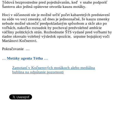
Tódová bezprostredne pred pojednávaním, keď v snahe podporiť
Šantovu ako jediná opätovne otvorila kauzu motáky.
Hoci v súčasnosti nie je možné určiť počet kabaretných predstavení
na súde vo veci zmenky, už dnes je jednoznačné, že kauzu zmenky
nebude možné ukončiť predpokladaným spôsobom a skôr ako po
voľbách, nakoľko rozsudok by pochoval predvolebné ambície
väčšiny politických strán. Rozhodnutie ŠTS vydané pred voľbami by
riadne okresalo volebný výsledok opozície, urputne bojujúcej voči
Mariánovi Kočnerovi.
Pokračovanie …
… Motáky agenta Tótha …
Zamotaní v Kočnerových motákoch alebo mediálna
bublina na odpútanie pozornosti