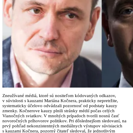
Zneužívané médiá, ktoré sú nositeľom kódovaných odkazov,
v súvislosti s kauzami Mariána Kočnera, prakticky nepretržite,
systematicky účelovo odvádzali pozornosť od podstaty kauzy
zmenky. Kočnerove kauzy plnili stránky médií počas celých
Vianočných sviatkov. V mnohých prípadoch tvorili nosnú časť
novoročných príhovorov politikov. Pri dôslednejšom sledovaní, na
prvý pohľad nekonzistentných mediálnych výstupov súvisiacich
s kauzami Kočnera, pozorný čitateľ sledoval, že jednotlivým