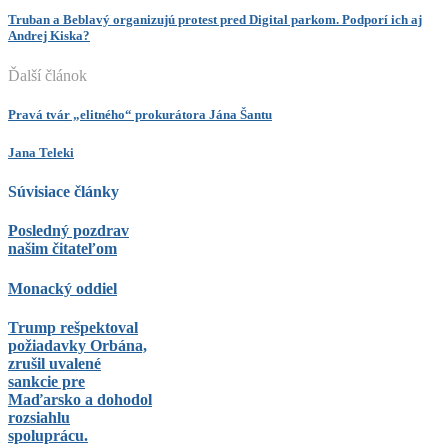
Truban a Beblavý organizujú protest pred Digital parkom. Podporí ich aj
Andrej Kiska?
Ďalší článok
Pravá tvár „elitného“ prokurátora Jána Šantu
Jana Teleki
Súvisiace články
Posledný pozdrav
našim čitateľom
Monacký oddiel
Trump rešpektoval
požiadavky Orbána,
zrušil uvalené
sankcie pre
Maďarsko a dohodol
rozsiahlu
spoluprácu.