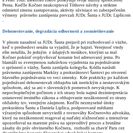
a Peter Tóth. niekoľko rokov poskytujú svoje služby spoločnosti
Penta. Keďže Kočner neakceptoval Tóthove návrhy a striktne
odmietol zmenu zastupovania, aktivity súvisiace so zabezpečením
výmeny právneho zastúpenia prevzali JUDr. Šanta s JUDr. Lipšicom
.
Dehonestovanie, degradácia odbornosti a zosmiešňovanie
V plnom nasadení sa JUDr. Šanta prejavil pri rozhodovaní o väzbe,
keď o predsedovi senátu sa vyjadril, že je hajzel. Verejnosť vtedy
ešte netušila, že jedným z údajných motákov, ktorými sa mal
Kočner pokúsiť ovplyvňovať konanie bol adresovaný jemu. Po
blamáži so zverejnenou nahrávkou vyjadrenia na pojednávanie
o sprísnení o väzby, Šantu zastúpila kolegyňa. Krídla narástli
právnemu zastúpeniu Markízy a prokurátorovi Šantovi po otvorení
hlavného pojednávania vo veci zmenky. Kde prakticky po každom
pojednávaní dehonestovali obhajobu tak neetickým a nestavovským
spôsobom, aký sa ani v slovenských pomeroch nevyskytuje. K
nepochopiteľným počinom z ich strany bola najmä dezinterpretácia
ustanovení trestného zákona a obhajovanie nezákonností zo strany
obžaloby tzv. verejným záujmom. Keďže nezmyselné útoky
prokurátora Šantu a Daniela Lipšica, podporované médiami
výrazným spôsobom nevyviedli z rovnováhy Kočnerovho advokáta,
ktorý na nezákonnosti reagoval aj naďalej sťažnosťami a intenzívne
upozorňoval na marenie práva na spravodlivý proces a brutálne
zásahy do práv obvineného Kočnera, rozhodli sa zbaviť Paru cez
disciplinárne konanie Slovenskej advokátskej komory.