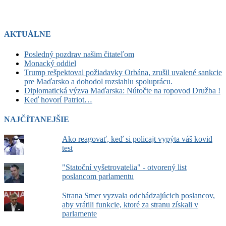
AKTUÁLNE
Posledný pozdrav našim čitateľom
Monacký oddiel
Trump rešpektoval požiadavky Orbána, zrušil uvalené sankcie
pre Maďarsko a dohodol rozsiahlu spoluprácu.
Diplomatická výzva Maďarska: Nútočte na ropovod Družba !
Keď hovorí Patriot…
NAJČÍTANEJŠIE
Ako reagovať, keď si policajt vypýta váš kovid
test
"Statoční vyšetrovatelia" - otvorený list
poslancom parlamentu
Strana Smer vyzvala odchádzajúcich poslancov,
aby vrátili funkcie, ktoré za stranu získali v
parlamente