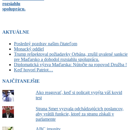
rozsiahlu
spoluprácu.
AKTUÁLNE
Posledný pozdrav našim čitateľom
Monacký oddiel
Trump rešpektoval požiadavky Orbána, zrušil uvalené sankcie
pre Maďarsko a dohodol rozsiahlu spoluprácu.
Diplomatická výzva Maďarska: Nútočte na ropovod Družba !
Keď hovorí Patriot…
NAJČÍTANEJŠIE
Ako reagovať, keď si policajt vypýta váš kovid
test
Strana Smer vyzvala odchádzajúcich poslancov,
aby vrátili funkcie, ktoré za stranu získali v
parlamente
ABC imunity