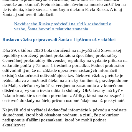
nemôže ani skúmať, Preto skúmanie návrhu sa muselo zúžiť len na
tie tvrdenia, ktoré súvisia s možným útekom Pavla Ruska. A tu aj
Šanta aj súd uveril fabulácii.
Nevidiaceho Ruska predviedli na súd k rozhodnutí o
väzbe, Šanta hovorí o relativite zranenia
Ruskovu väzbu pripravovali Šanta s Lipšicom už v októbri
Dňa 29. októbra 2020 bola doručená na najvyšší súd Slovenskej
republiky doručený podnet prokurátora špeciálnej prokuratúry
Generálnej prokuratúry Slovenskej republiky na vydanie príkazu na
zatknutie podľa § 73 ods. 1 trestného poriadku. Podnet prokurátor
odôvodnil tým, že na základe operatívne získaných informácií
existujú skutočnosti odôvodňujúce tzv. útekovú väzbu, pretože je
reálna obava z možnosti úteku na africký kontinent, pravdepodobne
do Mali, s cieľom vyhnúť sa verejnému zasadnutiu a v konečnom
dôsledku aj výkonu trestu odňatia slobody. Obžalovaný má byť v
úzkom kontakte s osobou pôvodom z Afriky, ktorá má zabezpečiť
cestovné doklady na útek, pričom osobné údaje má už poskytnuté.
Najvyšší súd si vyžiadal dodatočné informácie k pôvodu a podstate
skutočností, ktoré boli obsahom podnetu, a zistil, že prokurátor
nedisponuje ďalšími poznatkami, ktoré by mohli podnet
aktualizovať.