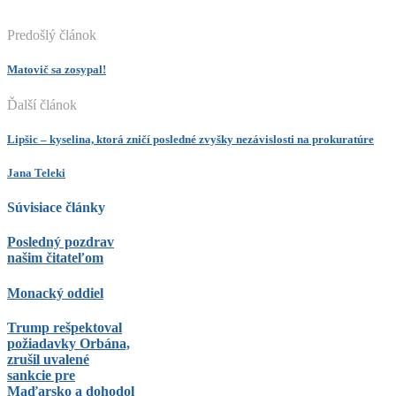
Predošlý článok
Matovič sa zosypal!
Ďalší článok
Lipšic – kyselina, ktorá zničí posledné zvyšky nezávislosti na prokuratúre
Jana Teleki
Súvisiace články
Posledný pozdrav
našim čitateľom
Monacký oddiel
Trump rešpektoval
požiadavky Orbána,
zrušil uvalené
sankcie pre
Maďarsko a dohodol