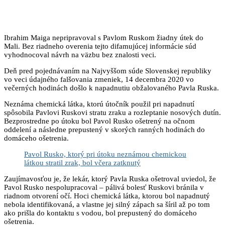
Ibrahim Maiga nepripravoval s Pavlom Ruskom žiadny útek do
Mali. Bez riadneho overenia tejto difamujúcej informácie súd
vyhodnocoval návrh na väzbu bez znalosti veci.
Deň pred pojednávaním na Najvyššom súde Slovenskej republiky
vo veci údajného falšovania zmeniek, 14 decembra 2020 vo
večerných hodinách došlo k napadnutiu obžalovaného Pavla Ruska.
Neznáma chemická látka, ktorú útočník použil pri napadnutí
spôsobila Pavlovi Ruskovi stratu zraku a rozleptanie nosových dutín.
Bezprostredne po útoku bol Pavol Rusko ošetrený na očnom
oddelení a následne prepustený v skorých ranných hodinách do
domáceho ošetrenia.
Pavol Rusko, ktorý pri útoku neznámou chemickou
látkou stratil zrak, bol včera zatknutý
Zaujímavosťou je, že lekár, ktorý Pavla Ruska ošetroval uviedol, že
Pavol Rusko nespolupracoval – pálivá bolesť Ruskovi bránila v
riadnom otvorení očí. Hoci chemická látka, ktorou bol napadnutý
nebola identifikovaná, a vlastne jej silný zápach sa šíril až po tom
ako prišla do kontaktu s vodou, bol prepustený do domáceho
ošetrenia.