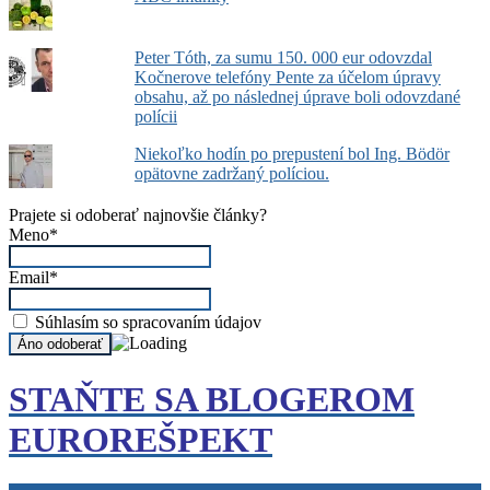
Peter Tóth, za sumu 150. 000 eur odovzdal
Kočnerove telefóny Pente za účelom úpravy
obsahu, až po následnej úprave boli odovzdané
polícii
Niekoľko hodín po prepustení bol Ing. Bödör
opätovne zadržaný políciou.
Prajete si odoberať najnovšie články?
Meno*
Email*
Súhlasím so spracovaním údajov
STAŇTE SA BLOGEROM
EUROREŠPEKT