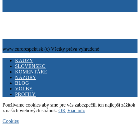
Tiráž
Cookies
info@eurorespekt.sk
www.eurorespekt.sk (c) Všetky práva vyhradené
Facebook
Twitter
Youtube
KAUZY
SLOVENSKO
KOMENTÁRE
NÁZORY
BLOG
VOĽBY
PROFILY
Používame cookies aby sme pre vás zabezpečili ten najlepší zážitok
z našich webových stránok.
OK
Viac info
Cookies