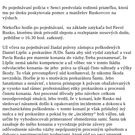
Po pojednávaní polícia v Senci predvolala rodinnú priateľku, ktorá
mu po útoku poskytovala pomoc a manželov Ruskovcov na
výsluch.
Niekoľko hodín po pojednávaní, na základe zatykača bol Pavol
Rusko, ktorému útok privodil slepotu a rozleptanie nosových dutín,
približne o 16.30 hod. zatknutý.
Už včera na pojednávaní žiadal právny zástupca poškodených
Daniel Lipšic a prokurátor JUDr. Šanta aby súd vydal zatykač a vzal
Pavla Ruska pre marenie konania do väzby.Treba poznamenať, že
LIpšic nemá takéto kompetencie a už vôbec nie v tomto štádiu
odvolacieho konania- tie jeho práva sa týkajú čisto náhrady a výšky
škody. Tu však prvostupňový súd konštatoval, že nikomu škoda
nevznikla. Horšie je to s motiváciu prokurátora Šantu. Jeho
fanatizmus a nenávisť, s ktorou pristupuje k právam obažalovaných
je vysoko nad rámec profesionálnej etiky prokurátora a procesnú
čistotu konania. Ani procesné dôvody jeho návrhov celkom
nezodpovedajú situácii, lebo tvrdil, že v konaní, kde Rusko má
sledovací náramok došlo k opakovaným incidentom a dokonca k
mechanickému poškodeniu- v tomto konaní je však príslušný iný
sudca a iný prokurátor a pokial by tie „incidetny“ boli vážne, tak
určite by vyhodnocovali primeranosť obmedzenia sami. Šanta tak
zasahuje do iného konania a vyvodzuje právne závery pre
odôvodnenie návrhu väzby neprípustným procesným spôsobom a
dokonca neprimeranými tvrdeniami, ktoré súd vo veci zmeniek