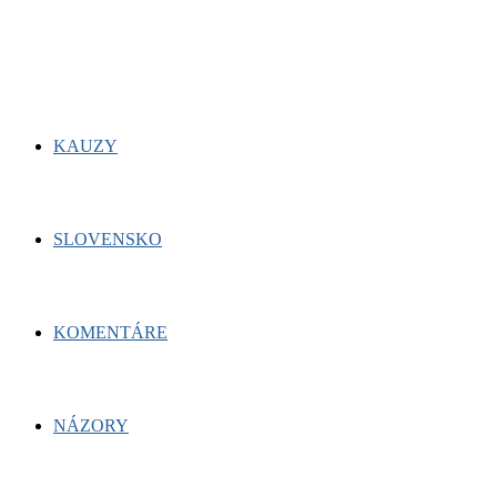
for:
Facebook
Twitter
Youtube
KAUZY
SLOVENSKO
KOMENTÁRE
NÁZORY