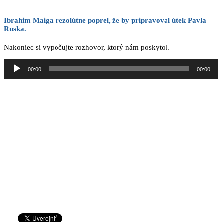
Ibrahim Maiga rezolútne poprel, že by pripravoval útek Pavla
Ruska.
Nakoniec si vypočujte rozhovor, ktorý nám poskytol.
Audio
00:00
00:00
prehrávač