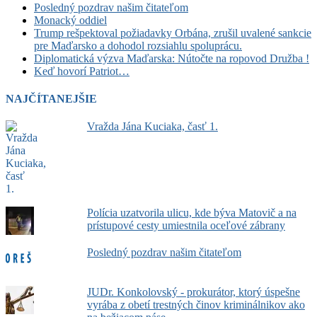
Posledný pozdrav našim čitateľom
Monacký oddiel
Trump rešpektoval požiadavky Orbána, zrušil uvalené sankcie
pre Maďarsko a dohodol rozsiahlu spoluprácu.
Diplomatická výzva Maďarska: Nútočte na ropovod Družba !
Keď hovorí Patriot…
NAJČÍTANEJŠIE
Vražda Jána Kuciaka, časť 1.
Polícia uzatvorila ulicu, kde býva Matovič a na
prístupové cesty umiestnila oceľové zábrany
Posledný pozdrav našim čitateľom
JUDr. Konkolovský - prokurátor, ktorý úspešne
vyrába z obetí trestných činov kriminálnikov ako