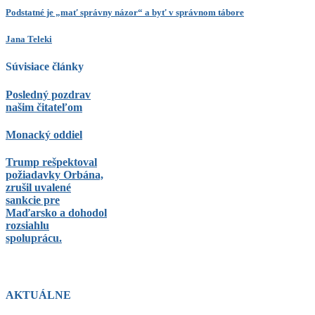
Podstatné je „mať správny názor“ a byť v správnom tábore
Jana Teleki
Súvisiace články
Posledný pozdrav
našim čitateľom
Monacký oddiel
Trump rešpektoval
požiadavky Orbána,
zrušil uvalené
sankcie pre
Maďarsko a dohodol
rozsiahlu
spoluprácu.
AKTUÁLNE