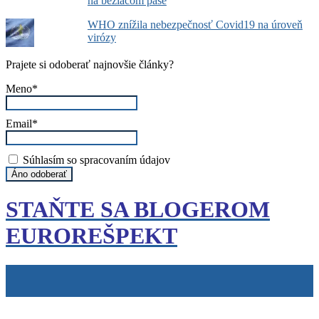
na bežiacom páse
WHO znížila nebezpečnosť Covid19 na úroveň
virózy
Prajete si odoberať najnovšie články?
Meno*
Email*
Súhlasím so spracovaním údajov
STAŇTE SA BLOGEROM
EUROREŠPEKT
Tiráž
Cookies