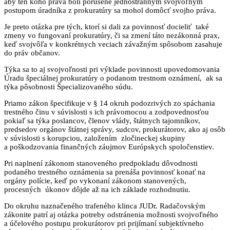
aby ten koho práva boli porušené jednostranným svojvoľným
postupom úradníka z prokuratúry sa mohol domôcť svojho práva.
Je preto otázka pre tých, ktorí si dali za povinnosť docieliť také
zmeny vo fungovaní prokuratúry, či sa zmení táto nezákonná prax,
keď svojvôľa v konkrétnych veciach závažným spôsobom zasahuje
do práv občanov.
Týka sa to aj svojvoľnosti pri výklade povinnosti upovedomovania
Úradu špeciálnej prokuratúry o podanom trestnom oznámení, ak sa
týka pôsobnosti Špecializovaného súdu.
Priamo zákon špecifikuje v § 14 okruh podozrivých zo spáchania
trestného činu v súvislosti s ich právomocou a zodpovednosťou
pokiaľ sa týka poslancov, členov vlády, štátnych tajomníkov,
predsedov orgánov štátnej správy, sudcov, prokurátorov, ako aj osôb
v súvislosti s korupciou, založením zločineckej skupiny
a poškodzovania finančných záujmov Európskych spoločenstiev.
Pri naplnení zákonom stanoveného predpokladu dôvodnosti
podaného trestného oznámenia sa prenáša povinnosť konať na
orgány polície, keď po vykonaní zákonom stanovených,
procesných úkonov dôjde až na ich základe rozhodnutiu.
Do okruhu naznačeného trafeného klinca JUDr. Radačovským
zákonite patrí aj otázka potreby odstránenia možnosti svojvoľného
a účelového postupu prokurátorov pri prijímaní subjektívneho