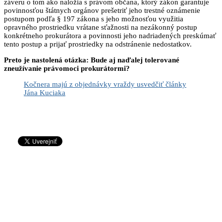
záveru o tom ako naložia s právom občana, ktorý zákon garantuje
povinnosťou štátnych orgánov prešetriť jeho trestné oznámenie
postupom podľa § 197 zákona s jeho možnosťou využitia
opravného prostriedku vrátane sťažnosti na nezákonný postup
konkrétneho prokurátora a povinnosti jeho nadriadených preskúmať
tento postup a prijať prostriedky na odstránenie nedostatkov.
Preto je nastolená otázka: Bude aj naďalej tolerované
zneužívanie právomoci prokurátormi?
Kočnera majú z objednávky vraždy usvedčiť články
Jána Kuciaka