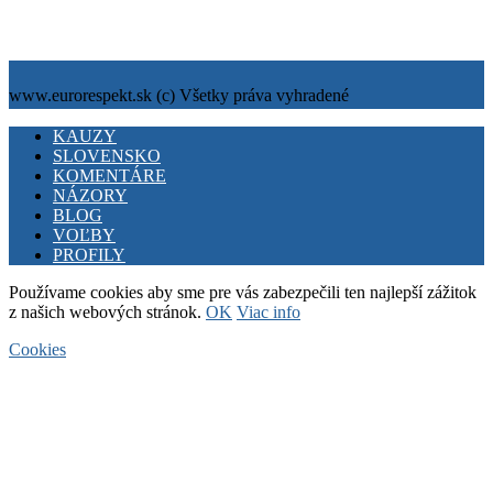
info@eurorespekt.sk
www.eurorespekt.sk (c) Všetky práva vyhradené
Facebook
Twitter
Youtube
KAUZY
SLOVENSKO
KOMENTÁRE
NÁZORY
BLOG
VOĽBY
PROFILY
Používame cookies aby sme pre vás zabezpečili ten najlepší zážitok
z našich webových stránok.
OK
Viac info
Cookies