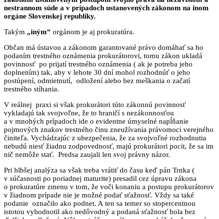
nestrannom súde a v prípadoch ustanovených zákonom na inom
orgáne Slovenskej republiky.
Takým
„iným“
orgánom je aj prokuratúra.
Občan má ústavou a zákonom garantované právo domáhať sa ho
podaním trestného oznámenia prokurátorovi, tomu zákon ukladá
povinnosť po prijatí trestného oznámenia ( ak je potreba jeho
doplnením) tak, aby v lehote 30 dní mohol rozhodnúť o jeho
postúpení, odmietnutí, odložení alebo bez meškania o začatí
trestného stíhania.
V reálnej praxi si však prokurátori túto zákonnú povinnosť
vykladajú tak svojvoľne, že to hraničí s nezákonnosťou
a v mnohých prípadoch ide o evidentne úmyselné napĺňanie
pojmových znakov trestného činu zneužívania právomoci verejného
činiteľa. Vychádzajúc z ubezpečenia, že za svojvoľné rozhodnutia
nebudú niesť žiadnu zodpovednosť, majú prokurátori pocit, že sa im
nič nemôže stať. Predsa zaujali len svoj právny názor.
Pri hlbšej analýza sa však treba vrátiť do času keď pán Trnka (
v súčasnosti po poriadnej maturite) presadil cez úpravu zákona
o prokuratúre zmenu v tom, že voči konaniu a postupu prokurátorov
v žiadnom prípade nie je možné podať sťažnosť. Vždy sa také
podanie označilo ako podnet. A ten sa temer so stopercentnou
istotou vyhodnotil ako nedôvodný a podaná sťažnosť bola bez