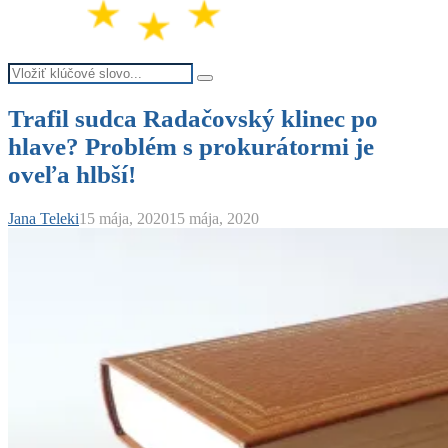
Search
Search
for:
Trafil sudca Radačovský klinec po
hlave? Problém s prokurátormi je
oveľa hlbší!
Jana Teleki
15 mája, 2020
15 mája, 2020