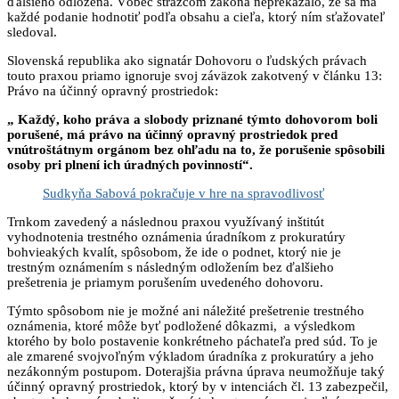
ďalšieho odložená. Vôbec strážcom zákona neprekážalo, že sa má
každé podanie hodnotiť podľa obsahu a cieľa, ktorý ním sťažovateľ
sledoval.
Slovenská republika ako signatár Dohovoru o ľudských právach
touto praxou priamo ignoruje svoj záväzok zakotvený v článku 13:
Právo na účinný opravný prostriedok:
„ Každý, koho práva a slobody priznané týmto dohovorom boli
porušené, má právo na účinný opravný prostriedok pred
vnútroštátnym orgánom bez ohľadu na to, že porušenie spôsobili
osoby pri plnení ich úradných povinností“.
Sudkyňa Sabová pokračuje v hre na spravodlivosť
Trnkom zavedený a následnou praxou využívaný inštitút
vyhodnotenia trestného oznámenia úradníkom z prokuratúry
bohvieakých kvalít, spôsobom, že ide o podnet, ktorý nie je
trestným oznámením s následným odložením bez ďalšieho
prešetrenia je priamym porušením uvedeného dohovoru.
Týmto spôsobom nie je možné ani náležité prešetrenie trestného
oznámenia, ktoré môže byť podložené dôkazmi, a výsledkom
ktorého by bolo postavenie konkrétneho páchateľa pred súd. To je
ale zmarené svojvoľným výkladom úradníka z prokuratúry a jeho
nezákonným postupom. Doterajšia právna úprava neumožňuje taký
účinný opravný prostriedok, ktorý by v intenciách čl. 13 zabezpečil,