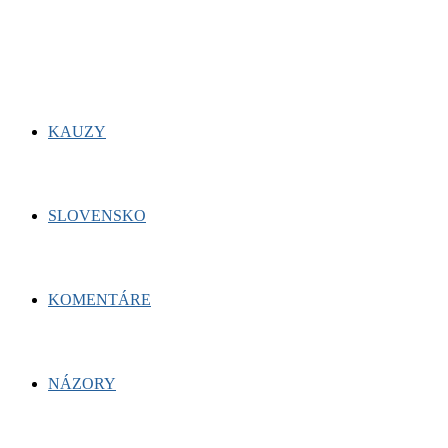
for:
Facebook
Twitter
Youtube
KAUZY
SLOVENSKO
KOMENTÁRE
NÁZORY