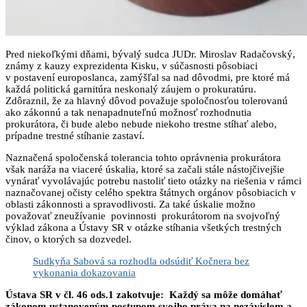
Pred niekoľkými dňami, bývalý sudca JUDr. Miroslav Radačovský,
známy z kauzy exprezidenta Kisku, v súčasnosti pôsobiaci
v postavení europoslanca, zamýšľal sa nad dôvodmi, pre ktoré má
každá politická garnitúra neskonalý záujem o prokuratúru.
Zdôraznil, že za hlavný dôvod považuje spoločnosťou tolerovanú
ako zákonnú a tak nenapadnuteľnú možnosť rozhodnutia
prokurátora, či bude alebo nebude niekoho trestne stíhať alebo,
prípadne trestné stíhanie zastaví.
Naznačená spoločenská tolerancia tohto oprávnenia prokurátora
však naráža na viaceré úskalia, ktoré sa začali stále nástojčivejšie
vynárať vyvolávajúc potrebu nastoliť tieto otázky na riešenia v rámci
naznačovanej očisty celého spektra štátnych orgánov pôsobiacich v
oblasti zákonnosti a spravodlivosti. Za také úskalie možno
považovať zneužívanie povinnosti prokurátorom na svojvoľný
výklad zákona a Ústavy SR v otázke stíhania všetkých trestných
činov, o ktorých sa dozvedel.
Sudkyňa Sabová sa rozhodla odsúdiť Kočnera bez
vykonania dokazovania
Ústava SR v čl. 46 ods.1 zakotvuje: Každý sa môže domáhať
zákonom ustanoveným postupom svojho práva na nezávislom a