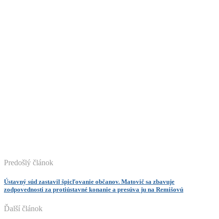
Predošlý článok
Ústavný súd zastavil špicľovanie občanov. Matovič sa zbavuje
zodpovednosti za protiústavné konanie a presúva ju na Remišovú
Ďalší článok