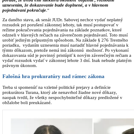
uznesením, že dokazovanie bude doplnené, a v hlavnom
pojednávaní pokračuje
.“
Za daného stavu, ak senát JUDr. Sabovej nechce vydať neplatný
rozsudok pri porušení zákonnej lehoty, tak musí postupovať v
režime pokračovania pojednávania na základe poznatkov, ktoré
odzneli v hlavných rečiach na záverečnom pojednávaní. Toto musí
urobiť jediným prípustným spôsobom. Na základe § 276 Trestného
poriadku, vydaním uznesenia musí nariadiť hlavné pojednávania k
týmto dôkazom, pretože nemá inú zákonnú možnosť. Po vykonaní
dokazovania súd je povinný pristúpiť k novým záverečným rečiam a
vydať rozsudok vydať v zákonnej lehote 3 dní. Inak nebude platným
právnym úkonom.
Falošná hra prokuratúry nad rámec zákona
Treba si spomenúť na vzletné politické prejavy a definície
prokurátora Turana, ktorý ale nenavrhol žiadne nové dôkazy,
naopak tvrdil, že všetky nespochybniteľné dôkazy predložené v
obžalobe boli preukázané.