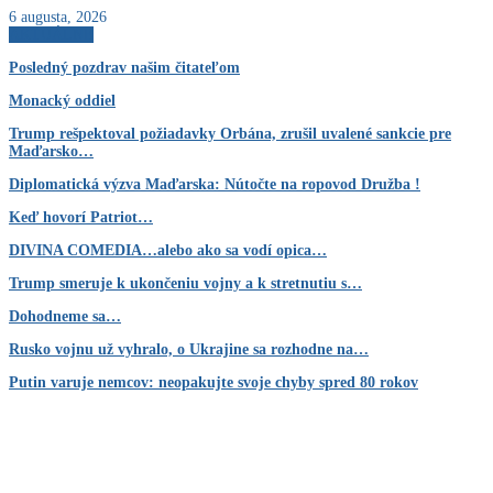
6 augusta, 2026
AKTUÁLNE
Posledný pozdrav našim čitateľom
Monacký oddiel
Trump rešpektoval požiadavky Orbána, zrušil uvalené sankcie pre
Maďarsko…
Diplomatická výzva Maďarska: Nútočte na ropovod Družba !
Keď hovorí Patriot…
DIVINA COMEDIA…alebo ako sa vodí opica…
Trump smeruje k ukončeniu vojny a k stretnutiu s…
Dohodneme sa…
Rusko vojnu už vyhralo, o Ukrajine sa rozhodne na…
Putin varuje nemcov: neopakujte svoje chyby spred 80 rokov