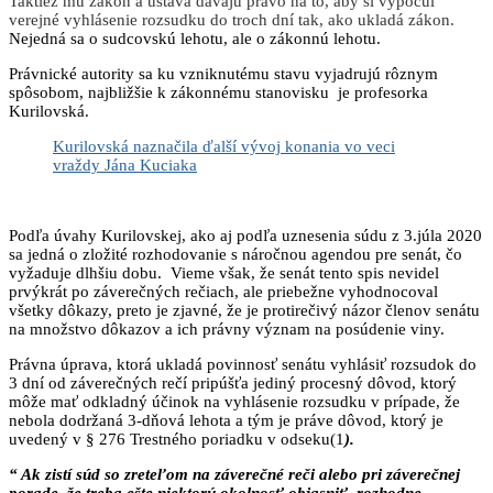
Taktiež mu zákon a ústava dávajú právo na to, aby si vypočul
verejné vyhlásenie rozsudku do troch dní tak, ako ukladá zákon.
Nejedná sa o sudcovskú lehotu, ale o zákonnú lehotu.
Právnické autority sa ku vzniknutému stavu vyjadrujú rôznym
spôsobom, najbližšie k zákonnému stanovisku je profesorka
Kurilovská.
Kurilovská naznačila ďalší vývoj konania vo veci
vraždy Jána Kuciaka
Podľa úvahy Kurilovskej, ako aj podľa uznesenia súdu z 3.júla 2020
sa jedná o zložité rozhodovanie s náročnou agendou pre senát, čo
vyžaduje dlhšiu dobu. Vieme však, že senát tento spis nevidel
prvýkrát po záverečných rečiach, ale priebežne vyhodnocoval
všetky dôkazy, preto je zjavné, že je protirečivý názor členov senátu
na množstvo dôkazov a ich právny význam na posúdenie viny.
Právna úprava, ktorá ukladá povinnosť senátu vyhlásiť rozsudok do
3 dní od záverečných rečí pripúšťa jediný procesný dôvod, ktorý
môže mať odkladný účinok na vyhlásenie rozsudku v prípade, že
nebola dodržaná 3-dňová lehota a tým je práve dôvod, ktorý je
uvedený v § 276 Trestného poriadku v odseku(1
).
“ Ak zistí súd so zreteľom na záverečné reči alebo pri záverečnej
porade, že treba ešte niektorú okolnosť objasniť, rozhodne