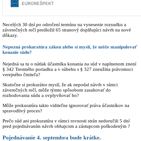
Necelých 30 dní po odročení termínu na vynesenie rozsudku a
záverečných rečí predložil 65 stranový doplňujúci návrh na nové
dôkazy.
Nepozná prokuratúra zákon alebo si myslí, že môže manipulovať
konanie súdu?
Nejedná sa tu o nátlak účastníka konania na súd v naplnenom znení
§ 342 Trestného poriadku a v súbehu s § 327 zneužitia právomoci
verejného činiteľa?
Skutočne si prokurátor myslí, že ak nepodal návrh v rámci
záverečných rečí, môže týmto spôsobom zasahovať do
rozhodovania súdu a ovplyvňovať ho?
Môže prokuratúra takto viditeľne ignorovať práva účastníkov na
spravodlivý proces?
Prečo súd ani prokuratúra v rámci rovnosti strán nedoručili 5 dní
pred pojednávaním návrh obhajcom a zástupcom poškodeným ?
Pojednávanie 4. septembra bude krátke.