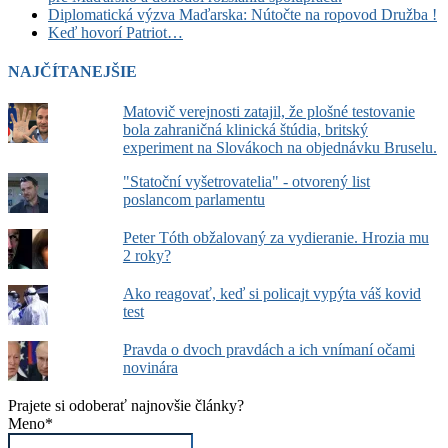
Diplomatická výzva Maďarska: Nútočte na ropovod Družba !
Keď hovorí Patriot…
NAJČÍTANEJŠIE
Matovič verejnosti zatajil, že plošné testovanie
bola zahraničná klinická štúdia, britský
experiment na Slovákoch na objednávku Bruselu.
"Statoční vyšetrovatelia" - otvorený list
poslancom parlamentu
Peter Tóth obžalovaný za vydieranie. Hrozia mu
2 roky?
Ako reagovať, keď si policajt vypýta váš kovid
test
Pravda o dvoch pravdách a ich vnímaní očami
novinára
Prajete si odoberať najnovšie články?
Meno*