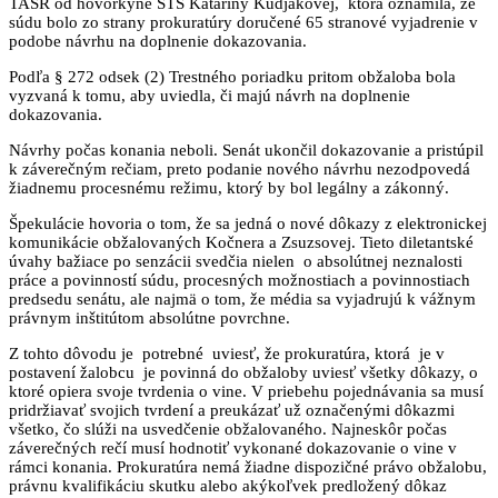
TASR od hovorkyne ŠTS Kataríny Kudjákovej, ktorá oznámila, že
súdu bolo zo strany prokuratúry doručené 65 stranové vyjadrenie v
podobe návrhu na doplnenie dokazovania.
Podľa § 272 odsek (2) Trestného poriadku pritom obžaloba bola
vyzvaná k tomu, aby uviedla, či majú návrh na doplnenie
dokazovania.
Návrhy počas konania neboli. Senát ukončil dokazovanie a pristúpil
k záverečným rečiam, preto podanie nového návrhu nezodpovedá
žiadnemu procesnému režimu, ktorý by bol legálny a zákonný.
Špekulácie hovoria o tom, že sa jedná o nové dôkazy z elektronickej
komunikácie obžalovaných Kočnera a Zsuzsovej. Tieto diletantské
úvahy bažiace po senzácii svedčia nielen o absolútnej neznalosti
práce a povinností súdu, procesných možnostiach a povinnostiach
predsedu senátu, ale najmä o tom, že média sa vyjadrujú k vážnym
právnym inštitútom absolútne povrchne.
Z tohto dôvodu je potrebné uviesť, že prokuratúra, ktorá je v
postavení žalobcu je povinná do obžaloby uviesť všetky dôkazy, o
ktoré opiera svoje tvrdenia o vine. V priebehu pojednávania sa musí
pridržiavať svojich tvrdení a preukázať už označenými dôkazmi
všetko, čo slúži na usvedčenie obžalovaného. Najneskôr počas
záverečných rečí musí hodnotiť vykonané dokazovanie o vine v
rámci konania. Prokuratúra nemá žiadne dispozičné právo obžalobu,
právnu kvalifikáciu skutku alebo akýkoľvek predložený dôkaz