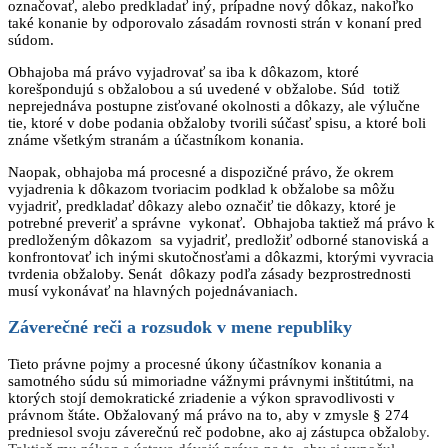
označovať, alebo predkladať iný, prípadne nový dôkaz, nakoľko
také konanie by odporovalo zásadám rovnosti strán v konaní pred
súdom.
Obhajoba má právo vyjadrovať sa iba k dôkazom, ktoré
korešpondujú s obžalobou a sú uvedené v obžalobe. Súd totiž
neprejednáva postupne zisťované okolnosti a dôkazy, ale výlučne
tie, ktoré v dobe podania obžaloby tvorili súčasť spisu, a ktoré boli
známe všetkým stranám a účastníkom konania.
Naopak, obhajoba má procesné a dispozičné právo, že okrem
vyjadrenia k dôkazom tvoriacim podklad k obžalobe sa môžu
vyjadriť, predkladať dôkazy alebo označiť tie dôkazy, ktoré je
potrebné preveriť a správne vykonať. Obhajoba taktiež má právo k
predloženým dôkazom sa vyjadriť, predložiť odborné stanoviská a
konfrontovať ich inými skutočnosťami a dôkazmi, ktorými vyvracia
tvrdenia obžaloby. Senát dôkazy podľa zásady bezprostrednosti
musí vykonávať na hlavných pojednávaniach.
Záverečné reči a rozsudok v mene republiky
Tieto právne pojmy a procesné úkony účastníkov konania a
samotného súdu sú mimoriadne vážnymi právnymi inštitútmi, na
ktorých stojí demokratické zriadenie a výkon spravodlivosti v
právnom štáte. Obžalovaný má právo na to, aby v zmysle § 274
predniesol svoju záverečnú reč podobne, ako aj zástupca obžalo
by.