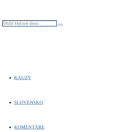
Search
Search
for:
Facebook
Twitter
Youtube
KAUZY
SLOVENSKO
KOMENTÁRE