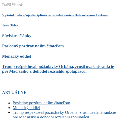
Ďalší článok
V piatok pokračuje disciplinárne pojednávanie s Dobroslavom Trnkom
Jana Teleki
Súvisiace články
Posledný pozdrav našim čitateľom
Monacký oddiel
Trump rešpektoval požiadavky Orbána, zrušil uvalené sankcie
pre Maďarsko a dohodol rozsiahlu spoluprácu.
AKTUÁLNE
Posledný pozdrav našim čitateľom
Monacký oddiel
Trump rešpektoval požiadavky Orbána, zrušil uvalené sankcie
pre Maďarsko a dohodol rozsiahlu spoluprácu.