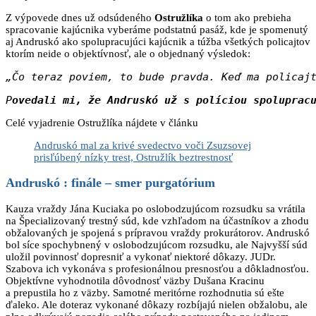
Z výpovede dnes už odsúdeného
Ostružlíka
o tom ako prebieha
spracovanie kajúcnika vyberáme podstatnú pasáž, kde je spomenutý
aj Andruskó ako spolupracujúci kajúcnik a túžba všetkých policajtov
ktorím neide o objektívnosť, ale o objednaný výsledok:
„Čo teraz poviem, to bude pravda. Keď ma policaj
P
ovedali mi, že Andruskó už s políciou spoluprac
Celé vyjadrenie Ostružlíka nájdete v článku
Andruskó mal za krivé svedectvo voči Zsuzsovej
prisľúbený nízky trest, Ostružlík beztrestnosť
Andruskó : finále – smer purgatórium
Kauza vraždy Jána Kuciaka po oslobodzujúcom rozsudku sa vrátila
na Špecializovaný trestný súd, kde vzhľadom na účastníkov a zhodu
obžalovaných je spojená s prípravou vraždy prokurátorov. Andruskó
bol síce spochybnený v oslobodzujúcom rozsudku, ale Najvyšší súd
uložil povinnosť dopresniť a vykonať niektoré dôkazy. JUDr.
Szabova ich vykonáva s profesionálnou presnosťou a dôkladnosťou.
Objektívne vyhodnotila dôvodnosť väzby Dušana Kracinu
a prepustila ho z väzby. Samotné meritórne rozhodnutia sú ešte
ďaleko. Ale doteraz vykonané dôkazy rozbíjajú nielen obžalobu, ale