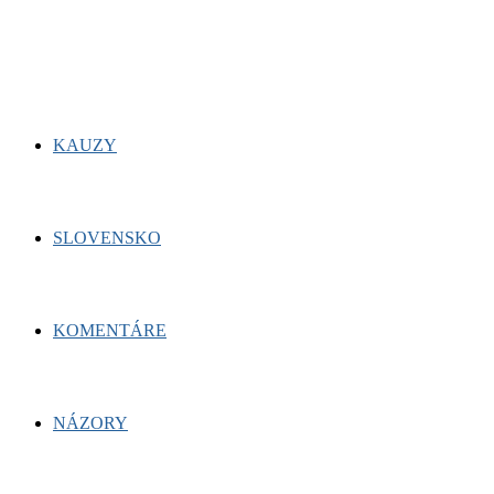
for:
Facebook
Twitter
Youtube
KAUZY
SLOVENSKO
KOMENTÁRE
NÁZORY