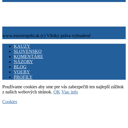
Tiráž
Cookies
info@eurorespekt.sk
www.eurorespekt.sk (c) Všetky práva vyhradené
Facebook
Twitter
Youtube
KAUZY
SLOVENSKO
KOMENTÁRE
NÁZORY
BLOG
VOĽBY
PROFILY
Používame cookies aby sme pre vás zabezpečili ten najlepší zážitok
z našich webových stránok.
OK
Viac info
Cookies