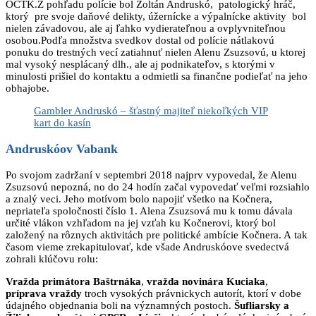
OČTK.Z pohľadu polície bol Zoltán Andruskó, patologický hráč,
ktorý pre svoje daňové delikty, úžernícke a výpalnícke aktivity bol
nielen závadovou, ale aj ľahko vydierateľnou a ovplyvniteľnou
osobou.Podľa množstva svedkov dostal od polície nátlakovú
ponuku do trestných vecí zatiahnuť nielen Alenu Zsuzsovú, u ktorej
mal vysoký nesplácaný dlh., ale aj podnikateľov, s ktorými v
minulosti prišiel do kontaktu a odmietli sa finančne podieľať na jeho
obhajobe.
Gambler Andruskó – šťastný majiteľ niekoľkých VIP
kart do kasín
Andruskóov Vabank
Po svojom zadržaní v septembri 2018 najprv vypovedal, že Alenu
Zsuzsovú nepozná, no do 24 hodín začal vypovedať veľmi rozsiahlo
a znalý veci. Jeho motívom bolo napojiť všetko na Kočnera,
nepriateľa spoločnosti číslo 1. Alena Zsuzsová mu k tomu dávala
určité vlákon vzhľadom na jej vzťah ku Kočnerovi, ktorý bol
založený na rôznych aktivitách pre politické ambície Kočnera. A tak
časom vieme zrekapitulovať, kde všade Andruskóove svedectvá
zohrali klúčovu rolu:
Vražda primátora Baštrnáka
,
vražda novinára Kuciaka
,
príprava vraždy
troch vysokých právnickych autorít, ktorí v dobe
údajného objednania boli na významných postoch.
Šufliarsky a