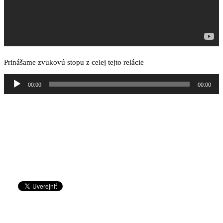
Prinášame zvukovú stopu z celej tejto relácie
Audio
00:00
00:00
prehrávač