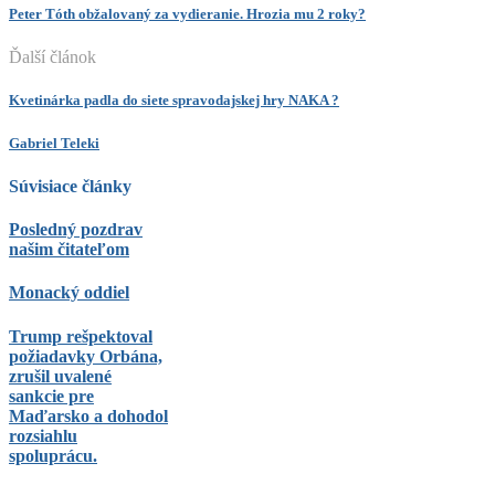
Peter Tóth obžalovaný za vydieranie. Hrozia mu 2 roky?
Ďalší článok
Kvetinárka padla do siete spravodajskej hry NAKA ?
Gabriel Teleki
Súvisiace články
Posledný pozdrav
našim čitateľom
Monacký oddiel
Trump rešpektoval
požiadavky Orbána,
zrušil uvalené
sankcie pre
Maďarsko a dohodol
rozsiahlu
spoluprácu.