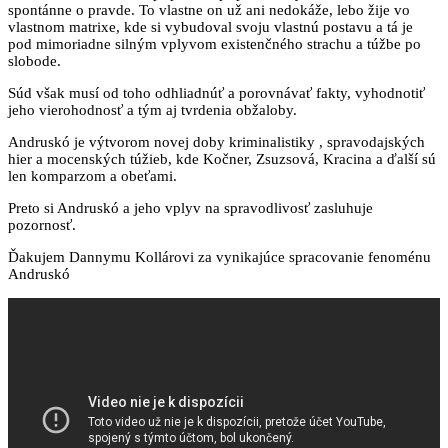
spontánne o pravde. To vlastne on už ani nedokáže, lebo žije vo
vlastnom matrixe, kde si vybudoval svoju vlastnú postavu a tá je
pod mimoriadne silným vplyvom existenčného strachu a túžbe po
slobode.
Súd však musí od toho odhliadnúť a porovnávať fakty, vyhodnotiť
jeho vierohodnosť a tým aj tvrdenia obžaloby.
Andruskó je výtvorom novej doby kriminalistiky , spravodajských
hier a mocenských túžieb, kde Kočner, Zsuzsová, Kracina a ďalší sú
len komparzom a obeťami.
Preto si Andruskó a jeho vplyv na spravodlivosť zasluhuje
pozornosť.
Ďakujem Dannymu Kollárovi za vynikajúce spracovanie fenoménu
Andruskó