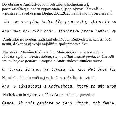
Do obrazu o Andruskóovom prístupe k hodnotám a k
podnikateľskej filozofii vypovedala aj jeho bývalá účtovníčka
v postavení svedka pani
Bogáč
23.1.2023 na hlavnom pojednávaní.
Ja som pre pána Andruskóa pracovala, zbierala s
Andruskó mal dlhy napr. stolárske práce neboli v
Andruskó po svojom zadržaní obviňoval všetkých z nekalostí voči
nemu, dokonca aj svoju najbližšiu spolupracovníčku
Na otázku Mariána Kočnera či
„
Máte nejaké nevysporiadané
záväzky s pánom Andruskóom, ste mu dlžná nejaké peniaze? Ukradli
ste mu nejaké peniaze? -p
opísala Andruskóovu situáciu takto
:
On tvrdí, že áno, ja tvrdím, že nie. Mal účet fi
Na otázku či bolo voči nej vedené trestné stíhanie uviedla:
Áno, v súvislosti s Andruskóom, ktorý zo mňa uro
Na frekvenciu výberov z účtov Andruskóm odpovedala:
Denne. Ak boli peniaze na jeho účtoch, tak denne