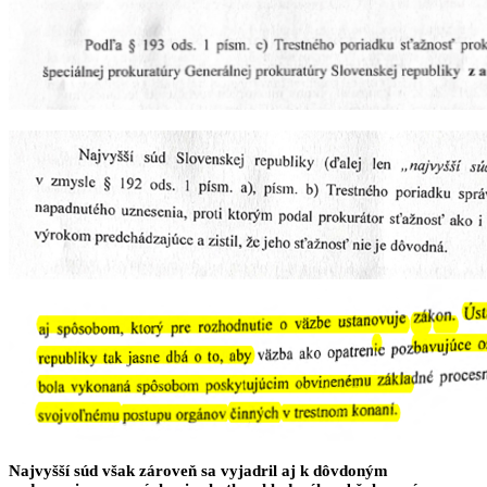
Najvyšší súd však zároveň sa vyjadril aj k dôvdoným