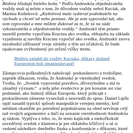
Bödöra hľadajú bieleho koňa.“
Podľa Andruskóa objednávatelia
vraždy mali aj teóriu o tom, že dôvodom vraždy nebol Kuciak, ale
Martina Kušnírová
: „
Kušnírová mala vydierať podnikateľa na
východe a chcieť od neho peniaze. Ale ja som vypovedal tak, ako
som vypovedal a mne môžete ďakovať za to, že sú na súde
vykonávatelia a objednávatelia vraždy.“
Andruskó tým priamo
nastolil potrebu vypočutia Kracinu ako svedka, obhajoba na základe
vyjadrenia aj navrhla Kracinu vypočuť ako svedka. Andruskó znova
nezabudol zdôrazniť svoje zásluhy a tým asi očakával, že bude
opakovane zvýhodnený pri určení výšky trestu.
Bödöra zatiahli do vraždy Kuciaka, dôkazy dodané
Europolom boli zmanipulované!
Zástupcovia poškodených nahrávajú prokurátorovi a tvrdošijne,
napriek dôkazom, tvrdia, že Andruskó je vierohodný svedok.
Tvrdia, že: „Svedok vypovedal pravdivo, dôveryhodne a má to
zásadný význam,“ a teda jeho svedectvo je pre konanie asi viac
podstatné, ako listinný dôkaz Europolu, ktorý policajti s
prokurátorom zámerne vynechali a neuviedli do spisu. Daniel Lipšic
opäť nasadil typický spôsob manipulácie verejnej mienky, keď
médiam okamžite po prerušení pojednávania na obed servíruje celý
rad svojich argumentov a tlačí na uznanie vierohodnosti Andruskóa
aj súdom. Vyplýva z toho, to, že tento kajúcnik a niekoľkokrát
usvedčený svedok z klamstva je pre obžalobu kľúčový a sú si
vedomí následkov dnešného fiaska a konfrontácie s dôkazmi, ktoré