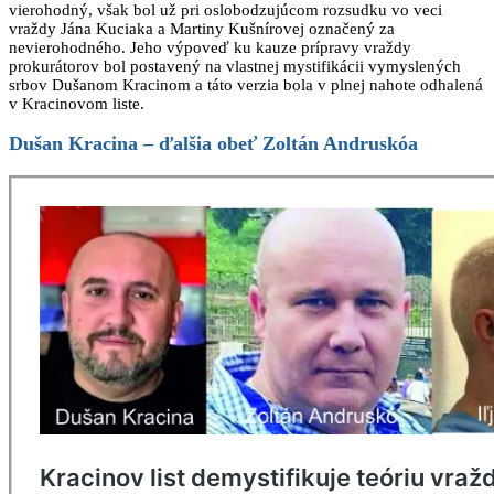
vierohodný, však bol už pri oslobodzujúcom rozsudku vo veci
vraždy Jána Kuciaka a Martiny Kušnírovej označený za
nevierohodného. Jeho výpoveď ku kauze prípravy vraždy
prokurátorov bol postavený na vlastnej mystifikácii vymyslených
srbov Dušanom Kracinom a táto verzia bola v plnej nahote odhalená
v Kracinovom liste.
Dušan Kracina – ďalšia obeť Zoltán Andruskóa