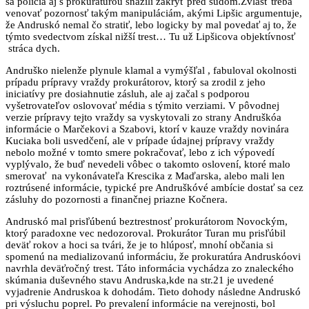
sa polícia aj s prokuratúrou snažili zakryť pred súdom.Zvlášť treba
venovať pozornosť takým manipuláciám, akými Lipšic argumentuje,
že Andruskó nemal čo stratiť, lebo logicky by mal povedať aj to, že
týmto svedectvom získal nižší trest… Tu už Lipšicova objektívnosť
stráca dych.
Andruško nielenže plynule klamal a vymýšľal , fabuloval okolnosti
prípadu prípravy vraždy prokurátorov, ktorý sa zrodil z jeho
iniciatívy pre dosiahnutie zásluh, ale aj začal s podporou
vyšetrovateľov oslovovať média s týmito verziami. V pôvodnej
verzie prípravy tejto vraždy sa vyskytovali zo strany Andruškóa
informácie o Marčekovi a Szabovi, ktorí v kauze vraždy novinára
Kuciaka boli usvedčení, ale v prípade údajnej prípravy vraždy
nebolo možné v tomto smere pokračovať, lebo z ich výpovedí
vyplývalo, že buď nevedeli vôbec o takomto oslovení, ktoré malo
smerovať na vykonávateľa Krescika z Maďarska, alebo mali len
roztrúsené informácie, typické pre Andruškóvé ambície dostať sa cez
zásluhy do pozornosti a finančnej priazne Kočnera.
Andruskó mal prisľúbenú beztrestnosť prokurátorom Novockým,
ktorý paradoxne vec nedozoroval. Prokurátor Turan mu prisľúbil
deväť rokov a hoci sa tvári, že je to hlúposť, mnohí občania si
spomenú na medializovanú informáciu, že prokuratúra Andruskóovi
navrhla deväťročný trest. Táto informácia vychádza zo znaleckého
skúmania duševného stavu Andruska,kde na str.21 je uvedené
vyjadrenie Andruskoa k dohodám. Tieto dohody následne Andruskó
pri výsluchu poprel. Po prevalení informácie na verejnosti, bol