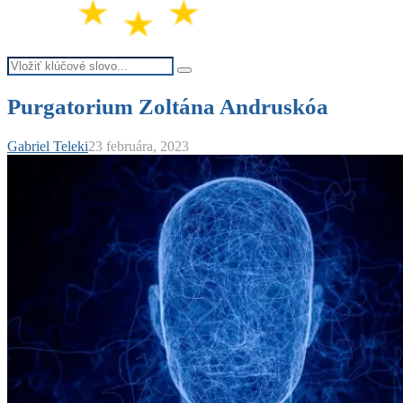
Search
Search
for:
Purgatorium Zoltána Andruskóa
Gabriel Teleki
23 februára, 2023