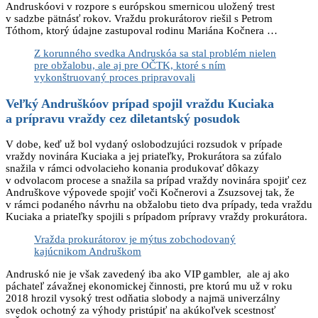
Andruskóovi v rozpore s európskou smernicou uložený trest
v sadzbe pätnásť rokov. Vraždu prokurátorov riešil s Petrom
Tóthom, ktorý údajne zastupoval rodinu Mariána Kočnera …
Z korunného svedka Andruskóa sa stal problém nielen
pre obžalobu, ale aj pre OČTK, ktoré s ním
vykonštruovaný proces pripravovali
Veľký Andruškóov prípad spojil vraždu Kuciaka
a prípravu vraždy cez diletantský posudok
V dobe, keď už bol vydaný oslobodzujúci rozsudok v prípade
vraždy novinára Kuciaka a jej priateľky, Prokurátora sa zúfalo
snažila v rámci odvolacieho konania produkovať dôkazy
v odvolacom procese a snažila sa prípad vraždy novinára spojiť cez
Andruškove výpovede spojiť voči Kočnerovi a Zsuzsovej tak, že
v rámci podaného návrhu na obžalobu tieto dva prípady, teda vraždu
Kuciaka a priateľky spojili s prípadom prípravy vraždy prokurátora.
Vražda prokurátorov je mýtus zobchodovaný
kajúcnikom Andruškom
Andruskó nie je však zavedený iba ako VIP gambler, ale aj ako
páchateľ závažnej ekonomickej činnosti, pre ktorú mu už v roku
2018 hrozil vysoký trest odňatia slobody a najmä univerzálny
svedok ochotný za výhody pristúpiť na akúkoľvek scestnosť