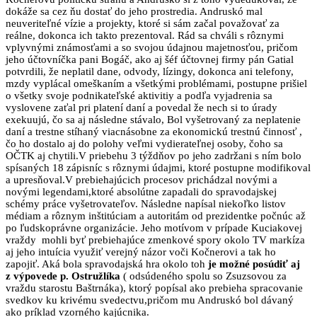
dokáže sa cez ňu dostať do jeho prostredia. Andruskó mal
neuveriteľné vízie a projekty, ktoré si sám začal považovať za
reálne, dokonca ich takto prezentoval. Rád sa chváli s rôznymi
vplyvnými známosťami a so svojou údajnou majetnosťou, pričom
jeho účtovníčka pani Bogáč, ako aj šéf účtovnej firmy pán Gatial
potvrdili, že neplatil dane, odvody, lízingy, dokonca ani telefony,
mzdy vyplácal omeškaním a všetkými problémami, postupne prišiel
o všetky svoje podnikateľské aktivitiy a podľa vyjadrenia sa
vyslovene zaťal pri platení daní a povedal že nech si to úrady
exekuujú, čo sa aj následne stávalo, Bol vyšetrovaný za neplatenie
daní a trestne stíhaný viacnásobne za ekonomickú trestnú činnosť ,
čo ho dostalo aj do polohy veľmi vydierateľnej osoby, čoho sa
OČTK aj chytili.V priebehu 3 týždňov po jeho zadržani s ním bolo
spísaných 18 zápisníc s rôznymi údajmi, ktoré postupne modifikoval
a upresňoval.V prebiehajúcich procesov prichádzal novými a
novými legendami,ktoré absolútne zapadali do spravodajskej
schémy práce vyšetrovateľov. Následne napísal niekoľko listov
médiam a rôznym inštitúciam a autoritám od prezidentke počnúc až
po ľudskoprávne organizácie. Jeho motívom v prípade Kuciakovej
vraždy mohli byť prebiehajúce zmenkové spory okolo TV markíza
aj jeho intuícia využiť verejný názor voči Kočnerovi a tak ho
zapojiť. Aká bola spravodajská hra okolo toh
je možné posúdiť aj
z výpovede p. Ostružlíka
( odsúdeného spolu so Zsuzsovou za
vraždu starostu Baštrnáka), ktorý popísal ako prebieha spracovanie
svedkov ku krivému svedectvu,pričom mu Andruskó bol dávaný
ako príklad vzorného kajúcnika.