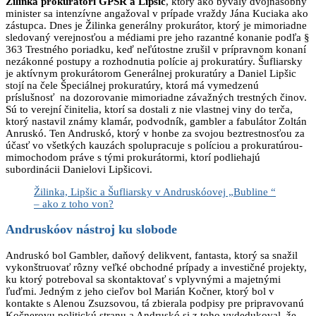
Žilinka prokurátori GPSR a Lipšic
, ktorý ako bývalý dvojnásobný
minister sa intenzívne angažoval v prípade vraždy Jána Kuciaka ako
zástupca. Dnes je Žilinka generálny prokurátor, ktorý je mimoriadne
sledovaný verejnosťou a médiami pre jeho razantné konanie podľa §
363 Trestného poriadku, keď neľútostne zrušil v prípravnom konaní
nezákonné postupy a rozhodnutia polície aj prokuratúry. Šufliarsky
je aktívnym prokurátorom Generálnej prokuratúry a Daniel Lipšic
stojí na čele Špeciálnej prokuratúry, ktorá má vymedzenú
príslušnosť na dozorovanie mimoriadne závažných trestných činov.
Sú to verejní činitelia, ktorí sa dostali z nie vlastnej viny do terča,
ktorý nastavil známy klamár, podvodník, gambler a fabulátor Zoltán
Anruskó. Ten Andruskó, ktorý v honbe za svojou beztrestnosťou za
účasť vo všetkých kauzách spolupracuje s políciou a prokuratúrou-
mimochodom práve s tými prokurátormi, ktorí podliehajú
subordinácii Danielovi Lipšicovi.
Žilinka, Lipšic a Šufliarsky v Andruskóovej „Bubline “
– ako z toho von?
Andruskóov nástroj ku slobode
Andruskó bol Gambler, daňový delikvent, fantasta, ktorý sa snažil
vykonštruovať rôzny veľké obchodné prípady a investičné projekty,
ku ktorý potreboval sa skontaktovať s vplyvnými a majetnými
ľuďmi. Jedným z jeho cieľov bol Marián Kočner, ktorý bol v
kontakte s Alenou Zsuzsovou, tá zbierala podpisy pre pripravovanú
Kočnerovu politickú stranu a Andruskó si z toho vydedukoval, že