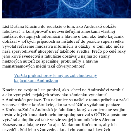
List Dušana Kracinu do redakcie o tom, ako Andruskó dokáže
fabulovať a konšpirovať s neuveriteľnými zmeskami vlastnej
fantázie, dostupných informácii a hlavne o tom ako tento kajúcnik
dokázal v toľkých prípadoch sa inštalovať do pozície supersvedka
vyvolal reťazenie množstva informácii a otázky o tom, ako môže
naša spravodlivosť akceptovať takéhoto svedka. Prečo po celé roky
jeho krivé svedectvá a fabulácie dostávajú najmä zo strany
niektorých autorít zo špeciálnej prokuraúry a hlavne
mainstreamových médií takú dôveryhodnosť.
Vražda prokurátorov je mýtus zobchodovaný
kajúcnikom Andruškom
Kracina vo svojom liste popísal, ako chcel na Andruskóvi zarobiť
a ako vymyslel nejakých srbov ako zámienku vytiahnuť
z Andruskóa peniaze. Ten nakoniec sa našiel v tomto príbehu a začal
zosnovať rôzne konštrukcie, ako sa zaslúžiť a vytiahnuť peniaze
z Kočnera.Zoltán Andruskó je fabulátor, ktorý za zmiernene svojho
trestu v iných konaniach ochotne spolupracoval s OČTK a postupne
vytváral a doplňoval také verzie svojej komunikácie s Alenou
Zsuzsovou a údajne cez ňu aj s Mariánom Kočnerom, aby ich
usvedčil. Súd jeho výpovede, ako aj chovanie na hlavných