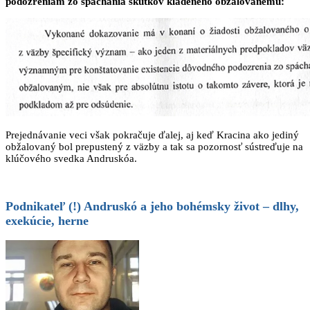
podozreniam zo spáchania skutkov kladeného obžalovanému:
Prejednávanie veci však pokračuje ďalej, aj keď Kracina ako jediný
obžalovaný bol prepustený z väzby a tak sa pozornosť sústreďuje na
klúčového svedka Andruskóa.
Podnikateľ (!) Andruskó a jeho bohémsky život – dlhy,
exekúcie, herne