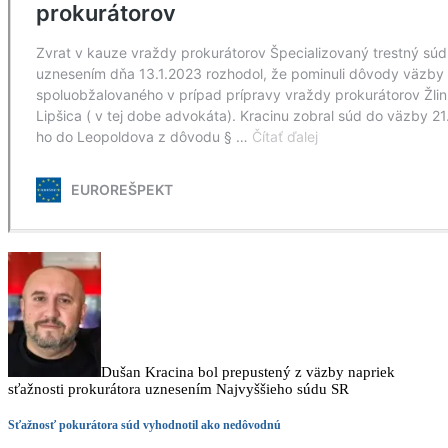
Dušan Kracina bol prepustený z väzby napriek
sťažnosti prokurátora uznesením Najvyššieho súdu SR
Sťažnosť pokurátora súd vyhodnotil ako nedôvodnú