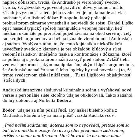
napriek dôkazom, tvrdia, že Andruskó je vierohodný svedok.
Tvrdia, že: „Svedok vypovedal pravdivo, dôveryhodne a má to
zásadný význam,“ a teda jeho svedectvo je pre konanie asi viac
podstatné, ako listinný dôkaz Europolu, ktorý policajti s
prokurátorom zámerne vynechali a neuviedli do spisu. Daniel Lipšic
opäť nasadil typický spôsob manipulácie verejnej mienky, keď
médiam okamžite po prerušení pojednávania na obed servíruje celý
rad svojich argumentov a tlačí na uznanie vierohodnosti Andruskóa
aj súdom. Vyplýva z toho, to, že tento kajúcnik a niekoľkokrát
usvedčený svedok z klamstva je pre obžalobu kľúčový a sú si
vedomí následkov dnešného fiaska a konfrontácie s dôkazmi, ktoré
sa polícia aj s prokuratúrou snažili zakryť pred súdom.Zvlášť treba
venovať pozornosť takým manipuláciám, akými Lipšic argumentuje,
že Andruskó nemal čo stratiť, lebo logicky by mal povedať aj to, že
týmto svedectvom získal nižší trest… Tu už Lipšicova objektívnosť
stráca dych.
Andruskó intenzívne sleduoval kriminálnu scénu a vyťahoval nové
verzie a personálne siete ktorého údajne obklučovali. Takto zatiahol
do hry dokonca aj Norberta
Bödöra
Bödör
údajne za ním poslal ľudí, aby našiel bieleho koňa z
Maďarska, ktorému by sa mala prišiť vražda Kuciakovcov .
„Pred našim zadržaním, doteraz som to nepovedal, pretože som sa
bál, ide o niektoré osoby. Asi dva týždne pred našim zadržaním,
prišiel za mnou pán Kracina, ktorý hovoril, že na pokyn pána