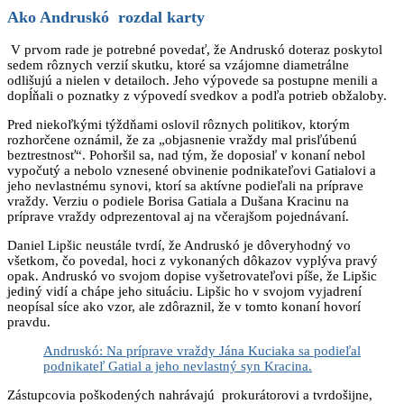
Ako Andruskó rozdal karty
V prvom rade je potrebné povedať, že Andruskó doteraz poskytol
sedem rôznych verzií skutku, ktoré sa vzájomne diametrálne
odlišujú a nielen v detailoch. Jeho výpovede sa postupne menili a
dopĺňali o poznatky z výpovedí svedkov a podľa potrieb obžaloby.
Pred niekoľkými týždňami oslovil rôznych politikov, ktorým
rozhorčene oznámil, že za „objasnenie vraždy mal prisľúbenú
beztrestnosť“. Pohoršil sa, nad tým, že doposiaľ v konaní nebol
vypočutý a nebolo vznesené obvinenie podnikateľovi Gatialovi a
jeho nevlastnému synovi, ktorí sa aktívne podieľali na príprave
vraždy. Verziu o podiele Borisa Gatiala a Dušana Kracinu na
príprave vraždy odprezentoval aj na včerajšom pojednávaní.
Daniel Lipšic neustále tvrdí, že Andruskó je dôveryhodný vo
všetkom, čo povedal, hoci z vykonaných dôkazov vyplýva pravý
opak. Andruskó vo svojom dopise vyšetrovateľovi píše, že Lipšic
jediný vidí a chápe jeho situáciu. Lipšic ho v svojom vyjadrení
neopísal síce ako vzor, ale zdôraznil, že v tomto konaní hovorí
pravdu.
Andruskó: Na príprave vraždy Jána Kuciaka sa podieľal
podnikateľ Gatial a jeho nevlastný syn Kracina.
Zástupcovia poškodených nahrávajú prokurátorovi a tvrdošijne,