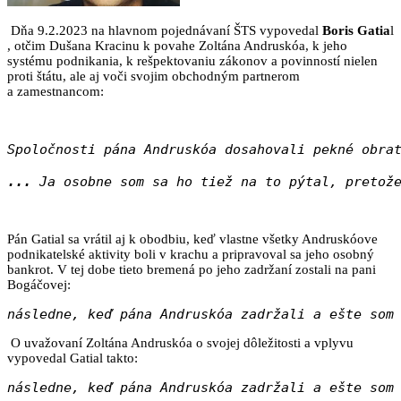
Dňa 9.2.2023 na hlavnom pojednávaní ŠTS vypovedal
Boris Gatia
l
, otčim Dušana Kracinu k povahe Zoltána Andruskóa, k jeho
systému podnikania, k rešpektovaniu zákonov a povinností nielen
proti štátu, ale aj voči svojim obchodným partnerom
a zamestnancom:
Spoločnosti pána Andruskóa dosahovali pekné obra
...
 Ja osobne som sa ho tiež na to pýtal, pretož
Pán Gatial sa vrátil aj k obodbiu, keď vlastne všetky Andruskóove
podnikatelské aktivity boli v krachu a pripravoval sa jeho osobný
bankrot. V tej dobe tieto bremená po jeho zadržaní zostali na pani
Bogáčovej:
následne, keď pána Andruskóa zadržali a ešte som
O uvažovaní Zoltána Andruskóa o svojej dôležitosti a vplyvu
vypovedal Gatial takto:
následne, keď pána Andruskóa zadržali a ešte som