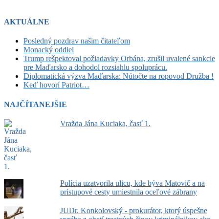
AKTUÁLNE
Posledný pozdrav našim čitateľom
Monacký oddiel
Trump rešpektoval požiadavky Orbána, zrušil uvalené sankcie
pre Maďarsko a dohodol rozsiahlu spoluprácu.
Diplomatická výzva Maďarska: Nútočte na ropovod Družba !
Keď hovorí Patriot…
NAJČÍTANEJŠIE
Vražda Jána Kuciaka, časť 1.
Polícia uzatvorila ulicu, kde býva Matovič a na
prístupové cesty umiestnila oceľové zábrany
JUDr. Konkolovský - prokurátor, ktorý úspešne