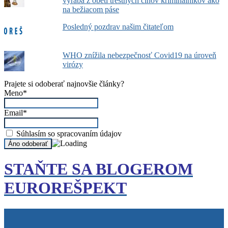
vyrába z obetí trestných činov kriminálnikov ako
na bežiacom páse
Posledný pozdrav našim čitateľom
WHO znížila nebezpečnosť Covid19 na úroveň
virózy
Prajete si odoberať najnovšie články?
Meno*
Email*
Súhlasím so spracovaním údajov
STAŇTE SA BLOGEROM
EUROREŠPEKT