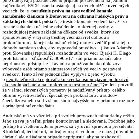
plne odkrývajú pozadie celého prípadu postaveného na jedinom
kajúcnikovi. ESĽP jasne konštatuje aj na dvoch nižšie uvedených
veciach, že je
porušenie práva na spravodlivé konanie,
zaručeného článkom 6 Dohovoru na ochranu ľudských práv a
základných slobôd, pokiaľ:
je trestné konanie vedené tak, že sa
trestné stíhanie a následné odsúdenie konkrétnej osoby v
rozhodujúcej miere zakladá na dôkaze od svedka, ktorý ako
spoluobvinený v tej istej trestnej veci uzavrel dohodu s
prokurátorom a ktorý teda má očividný motív svedčiť podľa tejto
dohody namiesto toho, aby vypovedal pravdivo ( kauza Adamčo
proti Slovenskej republike) ,rozhodnutím vo veci Bjarki H. Diego
proti Islandu – sťažnosť č. 30965/17 súd priamo označil ako
neprípustný prístup k získavaniu a používaniu ako dôkazov
výpovede osôb priamo zainteresovaných vo veci v postavení
svedkov. Tento záver jednoznačne vyplýva z jeho výroku
o
neprijateľnosti akceptovať ako svedka osobu zjavne podozrivú
ako spolupáchateľa na konkrétnom trestnom čine.
Tým len potvrdil,
že v rámci slovenských pomerov je nadužívaný prístup celého
okruhu vyšetrovateľov, špeciálnych prokurátorov a sudcov
špecializovaného súd vrátane súdu najvyššieho v priamom rozpore
s princípmi právneho štátu.
Andruskó má vo väznici a pri svojich prevozoch mimoriadny režim.
Jeho strava je veľmi prísne kontrolovaná a sledovaná. Podobne jeho
prístup ku všetkému, Jeho prevoz sa vyrovná sprievodu prezidenta.
S kukláčmi, technikmi, policajným sprievodom. Je naozaj dôvod ho
chrániť, ale v žiadnom prípade nepripustiť, aby sa rozhovoril